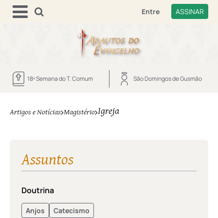
Entre
ASSINAR
18ª Semana do T. Comum
São Domingos de Gusmão
Igreja
Artigos e Notícias
Magistério
Assuntos
Doutrina
Anjos
Catecismo