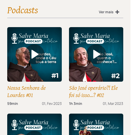
Podcasts
Ver mais
Nossa Senhora de
São José operário?! Ele
Lourdes #01
foi só isso...? #02
59min
01, Fev 2023
1h 3min
01, Mar 2023