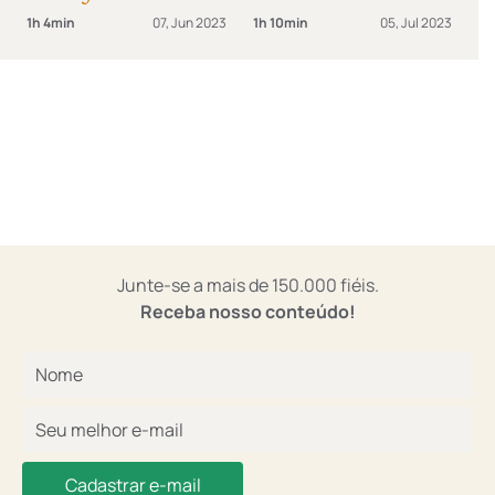
Garantia de salvação
1h 4min
07, Jun 2023
1h 10min
05, Jul 2023
#06
Junte-se a mais de 150.000 fiéis.
Receba nosso conteúdo!
Cadastrar e-mail