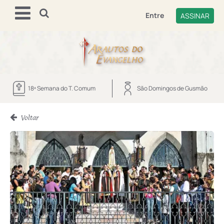
Entre
ASSINAR
18ª Semana do T. Comum
São Domingos de Gusmão
Voltar