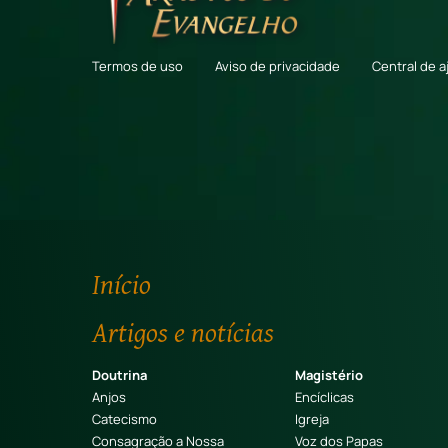
Termos de uso
Aviso de privacidade
Central de a
Início
Artigos e notícias
Doutrina
Magistério
Anjos
Encíclicas
Catecismo
Igreja
Consagração a Nossa
Voz dos Papas