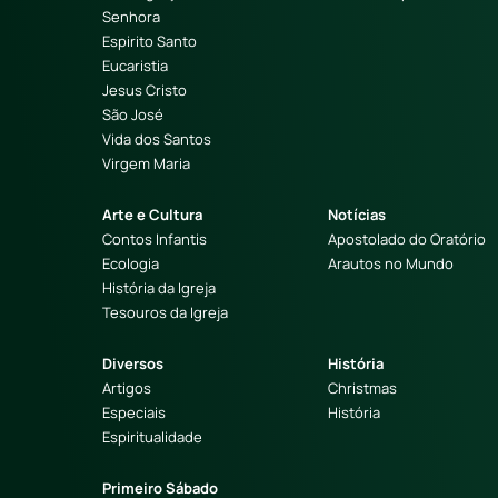
Senhora
Espirito Santo
Eucaristia
Jesus Cristo
São José
Vida dos Santos
Virgem Maria
Arte e Cultura
Notícias
Contos Infantis
Apostolado do Oratório
Ecologia
Arautos no Mundo
História da Igreja
Tesouros da Igreja
Diversos
História
Artigos
Christmas
Especiais
História
Espiritualidade
Primeiro Sábado