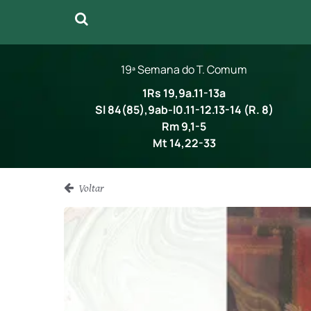
19ª Semana do T. Comum
1Rs 19,9a.11-13a
Sl 84(85),9ab-l0.11-12.13-14 (R. 8)
Rm 9,1-5
Mt 14,22-33
Voltar