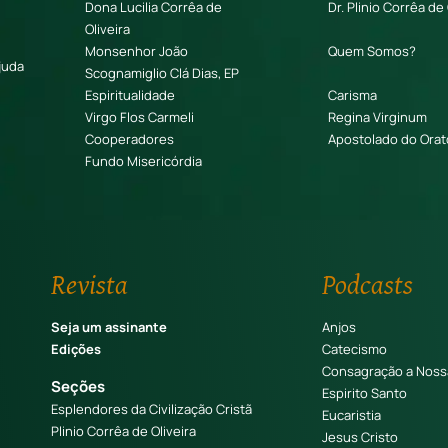
Dona Lucilia Corrêa de
Dr. Plinio Corrêa de 
Oliveira
Monsenhor João
Quem Somos?
juda
Scognamiglio Clá Dias, EP
Espiritualidade
Carisma
Virgo Flos Carmeli
Regina Virginum
Cooperadores
Apostolado do Orat
Fundo Misericórdia
Revista
Podcasts
Seja um assinante
Anjos
Edições
Catecismo
Consagração a Noss
Seções
Espirito Santo
Esplendores da Civilização Cristã
Eucaristia
Plinio Corrêa de Oliveira
Jesus Cristo