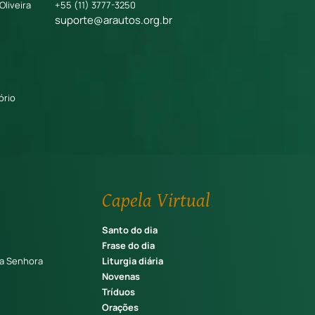
Oliveira
+55 (11) 3777-3250
suporte@arautos.org.br
ório
Capela Virtual
Santo do dia
Frase do dia
a Senhora
Liturgia diária
Novenas
Tríduos
Orações