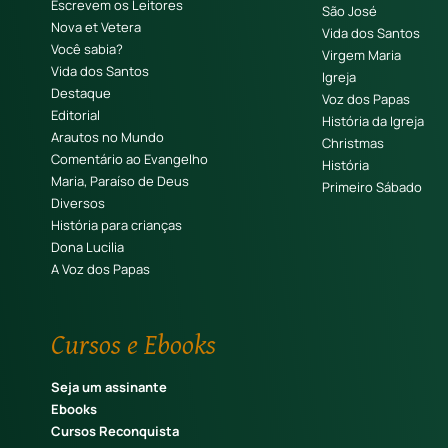
Escrevem os Leitores
São José
Nova et Vetera
Vida dos Santos
Você sabia?
Virgem Maria
Vida dos Santos
Igreja
Destaque
Voz dos Papas
Editorial
História da Igreja
Arautos no Mundo
Christmas
Comentário ao Evangelho
História
Maria, Paraíso de Deus
Primeiro Sábado
Diversos
História para crianças
Dona Lucilia
A Voz dos Papas
Cursos e Ebooks
Seja um assinante
Ebooks
Cursos Reconquista