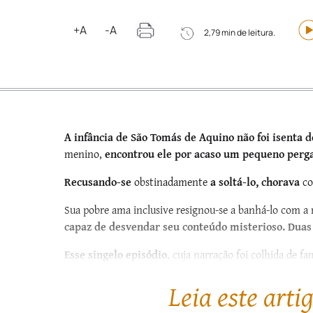
+A
-A
2,79 min de leitura.
A infância de São Tomás de Aquino não foi isenta 
menino,
encontrou ele por acaso um pequeno perg
Recusando-se
obstinadamente
a soltá-lo, chorava
co
Sua pobre ama inclusive resignou-se a banhá-lo com 
capaz de desvendar seu conteúdo misterioso. Duas 
Esse singelo episódio
, cuja narração foi colhida de fa
Tocco,
denota a razão de o Doutor Angélico ter obti
Leia este arti