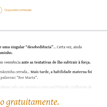
Ouça este conteúdo
de uma singular “desobediência”
… Certa vez, ainda
aminho.
m veemência
ante as tentativas de lho subtrair à força.
a mãozinha cerrada…
Mais tarde, a habilidade materna foi
palavras: “Ave Maria”.
miliares pelo seu primeiro e principal biógrafo, Guilherme de
do brilhantes vitórias
nas mil...
go gratuitamente.