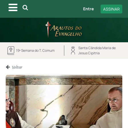
Entre
ASSINAR
Santa Cândida Maria de
19ª Semana do T. Comum
Jesus Cipitria
Voltar