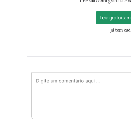
Crie sua conta gratuita e v
Leia gratuitam
Já tem ca