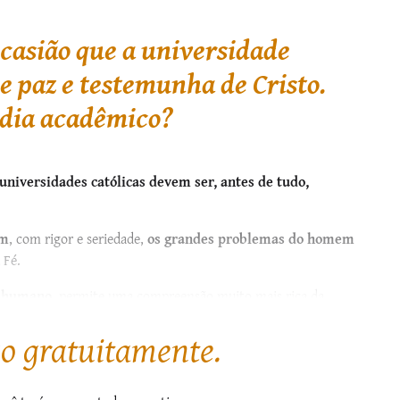
casião que a universidade
e paz e testemunha de Cristo.
a dia acadêmico?
universidades católicas devem ser, antes de tudo,
am
, com rigor e seriedade,
os grandes problemas do homem
 Fé.
r humano
, permite uma compreensão muito mais rica da
anidade...
go gratuitamente.