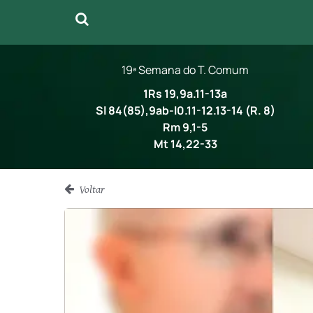
19ª Semana do T. Comum
1Rs 19,9a.11-13a
Sl 84(85),9ab-l0.11-12.13-14 (R. 8)
Rm 9,1-5
Mt 14,22-33
Voltar