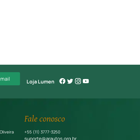
-mail
Loja Lumen
Fale conosco
Oliveira
+55 (11) 3777-3250
suporte@arautos.org.br