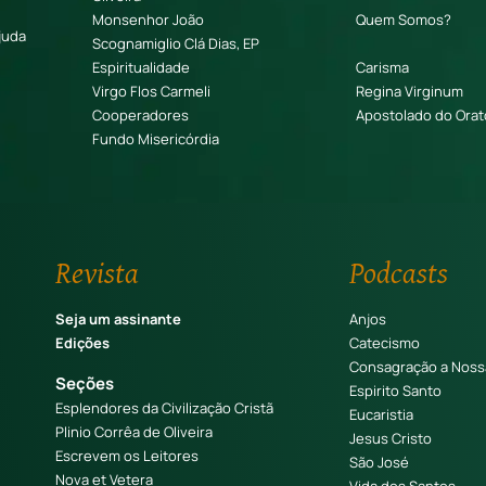
Monsenhor João
Quem Somos?
juda
Scognamiglio Clá Dias, EP
Espiritualidade
Carisma
Virgo Flos Carmeli
Regina Virginum
Cooperadores
Apostolado do Orat
Fundo Misericórdia
Revista
Podcasts
Seja um assinante
Anjos
Edições
Catecismo
Consagração a Noss
Seções
Espirito Santo
Esplendores da Civilização Cristã
Eucaristia
Plinio Corrêa de Oliveira
Jesus Cristo
Escrevem os Leitores
São José
Nova et Vetera