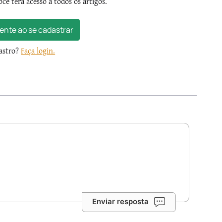
ocê terá acesso a todos os artigos.
ente ao se cadastrar
dastro?
Faça login.
Enviar resposta