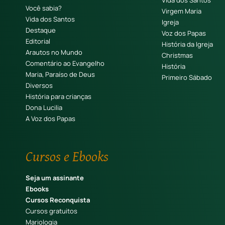
Vida dos Santos
Você sabia?
Virgem Maria
Vida dos Santos
Igreja
Destaque
Voz dos Papas
Editorial
História da Igreja
Arautos no Mundo
Christmas
Comentário ao Evangelho
História
Maria, Paraíso de Deus
Primeiro Sábado
Diversos
História para crianças
Dona Lucilia
A Voz dos Papas
Cursos e Ebooks
Seja um assinante
Ebooks
Cursos Reconquista
Cursos gratuitos
Mariologia