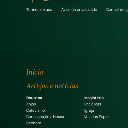
Termos de uso
Aviso de privacidade
Central de a
Início
Artigos e notícias
Doutrina
Magistério
Anjos
Encíclicas
Catecismo
Igreja
Consagração a Nossa
Voz dos Papas
Senhora