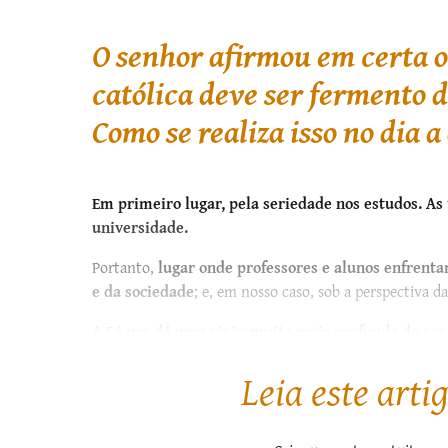
O senhor afirmou em certa o
católica deve ser fermento d
Como se realiza isso no dia 
Em primeiro lugar, pela seriedade nos estudos. As 
universidade.
Portanto,
lugar onde professores e alunos enfrent
e da sociedade
; e, em nosso caso, sob a perspectiva da
A Fé nos dá uma visão muito mais profunda do se
sociedade,
por isso transmite necessariamente hum
Leia este arti