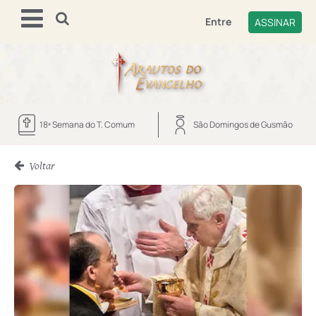
Entre
ASSINAR
18ª Semana do T. Comum
São Domingos de Gusmão
Voltar