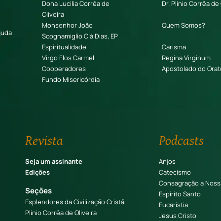
Dona Lucilia Corrêa de
Dr. Plinio Corrêa de 
Oliveira
Monsenhor João
Quem Somos?
juda
Scognamiglio Clá Dias, EP
Espiritualidade
Carisma
Virgo Flos Carmeli
Regina Virginum
Cooperadores
Apostolado do Orat
Fundo Misericórdia
Revista
Podcasts
Seja um assinante
Anjos
Edições
Catecismo
Consagração a Noss
Seções
Espirito Santo
Esplendores da Civilização Cristã
Eucaristia
Plinio Corrêa de Oliveira
Jesus Cristo