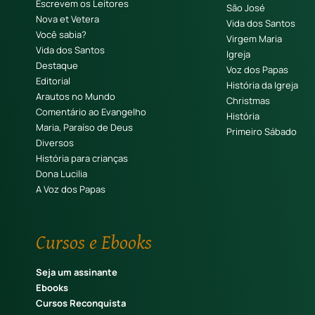
Escrevem os Leitores
São José
Nova et Vetera
Vida dos Santos
Você sabia?
Virgem Maria
Vida dos Santos
Igreja
Destaque
Voz dos Papas
Editorial
História da Igreja
Arautos no Mundo
Christmas
Comentário ao Evangelho
História
Maria, Paraíso de Deus
Primeiro Sábado
Diversos
História para crianças
Dona Lucilia
A Voz dos Papas
Cursos e Ebooks
Seja um assinante
Ebooks
Cursos Reconquista