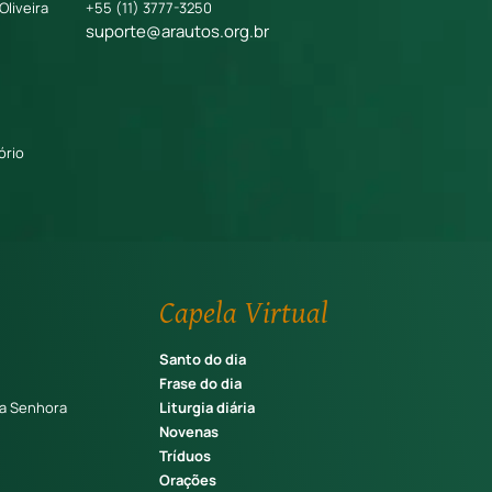
Oliveira
+55 (11) 3777-3250
suporte@arautos.org.br
ório
Capela Virtual
Santo do dia
Frase do dia
a Senhora
Liturgia diária
Novenas
Tríduos
Orações