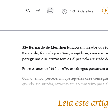
+A
-A
1,01 min de leitura.
São Bernardo de Menthon fundou
em meados do séc
Bernardo
, formada por cônegos regulares,
com o intu
peregrinos que cruzassem os Alpes
pelo arriscado de
Entre os anos de 1660 e 1670,
os cônegos passaram a
Com o tempo, perceberam que
aqueles cães consegui
quando isso sucedia,
retornavam ao mosteiro para ale
Mais tarde, o sistema de resgate...
Leia este arti