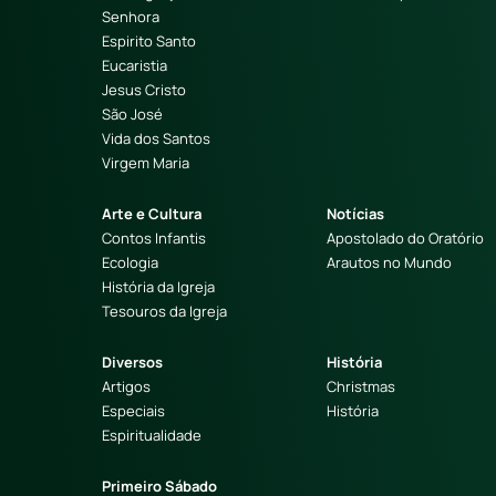
Senhora
Espirito Santo
Eucaristia
Jesus Cristo
São José
Vida dos Santos
Virgem Maria
Arte e Cultura
Notícias
Contos Infantis
Apostolado do Oratório
Ecologia
Arautos no Mundo
História da Igreja
Tesouros da Igreja
Diversos
História
Artigos
Christmas
Especiais
História
Espiritualidade
Primeiro Sábado