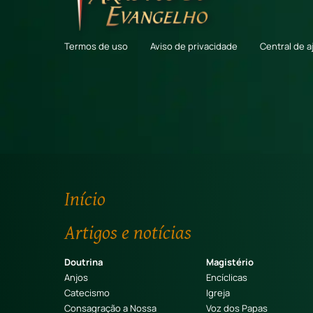
Termos de uso
Aviso de privacidade
Central de a
Início
Artigos e notícias
Doutrina
Magistério
Anjos
Encíclicas
Catecismo
Igreja
Consagração a Nossa
Voz dos Papas