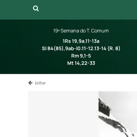
19ª Semana do T. Comum
1Rs 19,9a.11-13a
Sl 84(85),9ab-l0.11-12.13-14 (R. 8)
Rm 9,1-5
Mt 14,22-33
Voltar