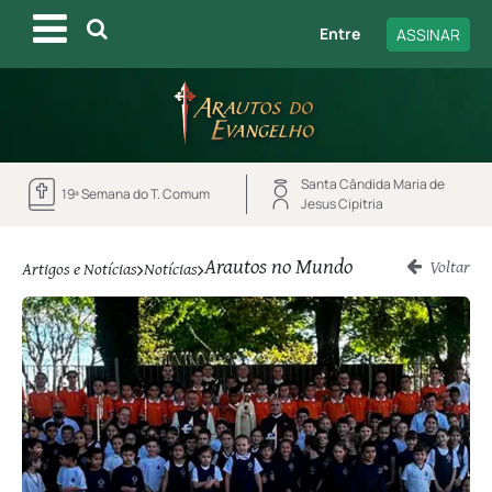
Entre
ASSINAR
Santa Cândida Maria de
19ª Semana do T. Comum
Jesus Cipitria
Arautos no Mundo
Voltar
Artigos e Notícias
Notícias