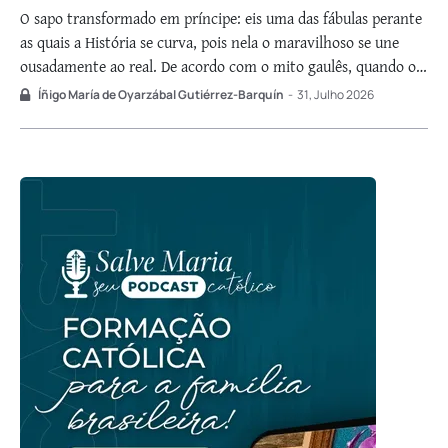
O sapo transformado em príncipe: eis uma das fábulas perante
as quais a História se curva, pois nela o maravilhoso se une
ousadamente ao real. De acordo com o mito gaulês, quando o
bárbaro Rei Clóvis (c. 466-511) estava prestes a travar decisiva
Íñigo María de Oyarzábal Gutiérrez-Barquín
-
31, Julho 2026
batalha, veio-lhe ao encontro um ermitão trazendo …