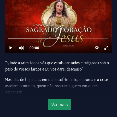
“Vinde a Mim todos vós que estais cansados e fatigados sob o
peso de vossos fardos e Eu vos darei descanso”.
Nos dias de hoje, dias em que o sofrimento, o drama e a crise
assolam o mundo, quem não procura alguém em quem
descansar.
Ao longo da história, muitos santos encontraram esse
Ver mais
descanso, repousando no Coração de Jesus. Porém, mais do que
se relacionar com estes ou aqueles, ao atrair esses “especiais