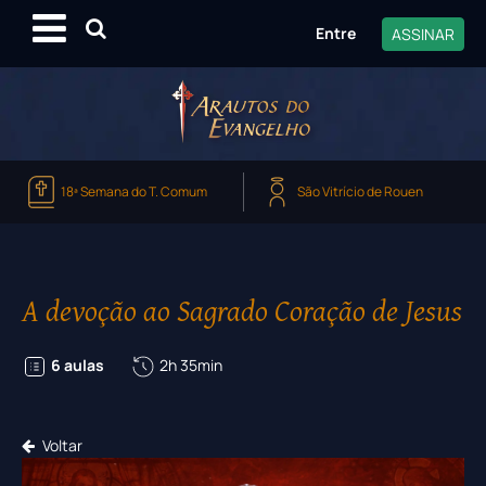
Entre
ASSINAR
18ª Semana do T. Comum
São Vitrício de Rouen
A devoção ao Sagrado Coração de Jesus
6 aulas
2h 35min
Voltar