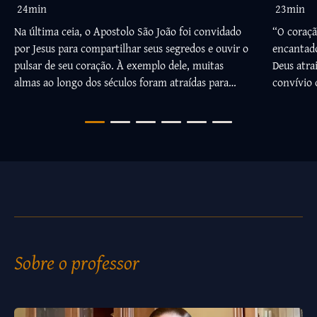
24min
23min
Na última ceia, o Apostolo São João foi convidado
“O coraçã
por Jesus para compartilhar seus segredos e ouvir o
encantad
pulsar de seu coração. À exemplo dele, muitas
Deus atra
almas ao longo dos séculos foram atraídas para
convívio 
auscultar esses segredos. Você deseja ser uma delas?
convite S
batidas d
época foi
também nó
Sobre o professor