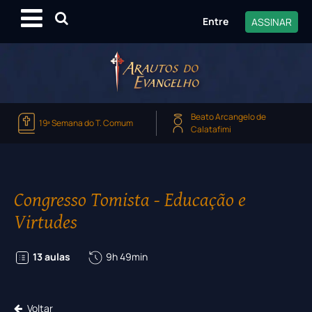
Entre
ASSINAR
Beato Arcangelo de
19ª Semana do T. Comum
Calatafimi
Congresso Tomista - Educação e
Virtudes
13 aulas
9h 49min
Voltar