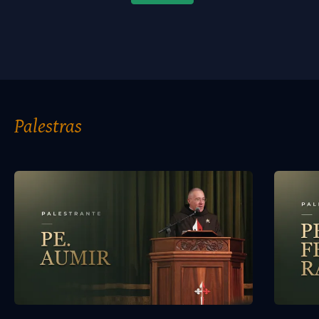
2025 convida você a conhecê-lo pela via segura do 
pensamento do Doutor Angélico.
Baseado em Santo Tomás de Aquino, o Congresso reúne 
mestres em espiritualidade e Filosofia para lançar uma luz 
profunda sobre temas atuais e eternos: o papel transcendente 
da educação, a nobreza da missão docente, o poder 
transformador da admiração, o equilíbrio entre justiça e 
misericórdia, e a virtude da esperança como farol e guia.
Palestras
Mais do que um ciclo de palestras, este Congresso é um 
convite à conversão intelectual e moral, propondo uma 
educação que não forma apenas mentes brilhantes, mas torna 
virtuosos os corações, a fim de que busquem a verdade e vivam 
segundo ela.
Em cada aula, os participantes serão conduzidos por reflexões 
densas – mas acessíveis – fundamentadas na Suma Teológica e 
nos escritos de São Tomás, e voltadas àqueles que desejam 
formar-se a si para, um dia, formar a outros – como discípulos 
que se tornam mestres, e mestres que permanecem discípulos.