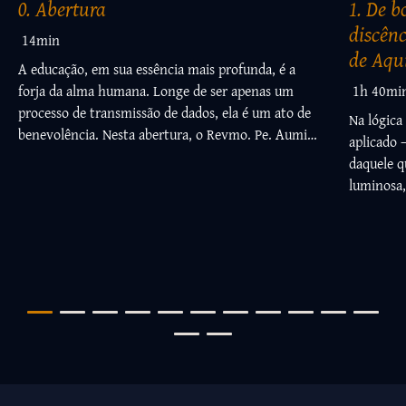
0. Abertura
1. De 
discên
14min
de Aqu
A educação, em sua essência mais profunda, é a
forja da alma humana. Longe de ser apenas um
1h 40mi
processo de transmissão de dados, ela é um ato de
Na lógica
benevolência. Nesta abertura, o Revmo. Pe. Aumir
aplicado 
Antonio Scomparin, EP, nos guia por uma reflexão
daquele que,
inspirada em Santo Tomás de Aquino, mostrando
luminosa,
que a verdadeira educação é inseparável do
EP, nos c
desenvolvimento das virtudes, além de desvendar
formativ
como a busca pelo conhecimento é, na verdade, um
Angélico,
caminho de autodomínio, caridade e humildade,
mestre nasce
que prepara o homem não apenas para a vida
condição 
profissional, mas para a salvação. Para o Doutor
vem do al
Angélico, o ato de ensinar é um ato de caridade, e
com gener
uma educação fundamentada em virtudes pode
prudência
transformar o intelecto e o espírito.
e o alcan
são as co