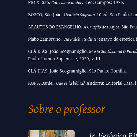
PIO X, São.
Catecismo maior
. 2 ed. Campos: 1976.
BOSCO, São João.
História Sagrada.
10 ed. São Paulo: La
ARAUTOS DO EVANGELHO.
A Criação dos Anjos.
São Pau
Plabo Zambruno.
Via Pulchritudinis:
ensayo de estetica 
CLÁ DIAS, João Scognamiglio.
Maria Santíssima! O Paraí
Paulo: Lumen Sapientiae, 2020, v. III.
CLÁ DIAS, João Scognamiglio. São Paulo. Homilia.
ROPS, Daniel.
Que es la bíblia?.
Andorra: Editorial Casal i
Sobre o professor
Ir. Verônica Ri