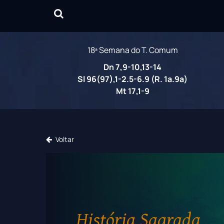
18ª Semana do T. Comum
Dn 7,9-10,13-14
Sl 96(97),1-2.5-6.9 (R. 1a.9a)
Mt 17,1-9
Voltar
História Sagrada