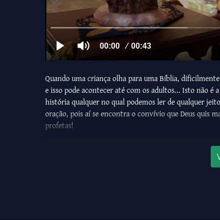
Quando uma criança olha para uma Bíblia, dificilmente s
e isso pode acontecer até com os adultos... Isto não é 
história qualquer no qual podemos ler de qualquer jeito
oração, pois aí se encontra o convívio que Deus quis 
profetas!
Este Curso de História Sagrada para crianças é precisa
os olhos da alma e verem como Deus ama a Humanidade 
crianças poderão ser estimuladas a seguir o caminho d
divina: unir o Céu à terra.