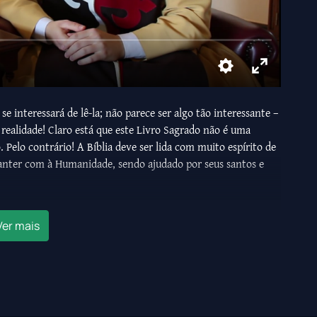
e interessará de lê-la; não parece ser algo tão interessante –
a realidade! Claro está que este Livro Sagrado não é uma
. Pelo contrário! A Bíblia deve ser lida com muito espírito de
manter com à Humanidade, sendo ajudado por seus santos e
mente para que elas, logo em sua tenra infância, possam abrir
e sempre esteve em contato com seus filhos, e assim, as
Ver mais
os santos de Deus, cumprindo sua maravilhosa finalidade