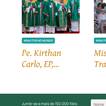
ARAUTOS NO MUNDO
ARAUT
Pe. Kirthan
Mi
Carlo, EP,
Tra
assume a
Par
Paróquia San
Mar
Isidro Labrador,
Car
Junte-se a mais de 150.000 fiéis.