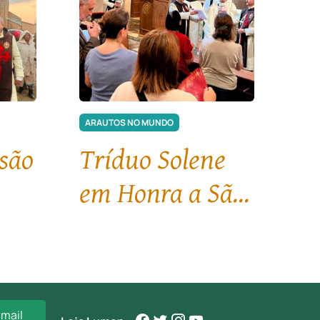
ARAUTOS NO MUNDO
ssão
Tríduo Solene
em Honra a São
ino
Bento
-mail