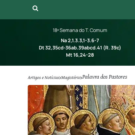
18ª Semana do T. Comum
Na 2,1.3.3,1-3.6-7
Dt 32,35cd-36ab.39abcd.41 (R. 39c)
Mt 16,24-28
Palavra dos Pastores
Artigos e Notícias
Magistério