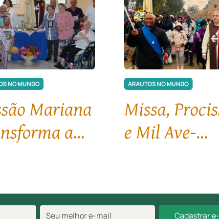
OS NO MUNDO
ARAUTOS NO MUNDO
ssão Mariana
Missa, Proci
nsforma a
e Mil Ave-
óquia Santa
Marias no Re
ia do
do Lesoto
melo, na
Cadastrar e