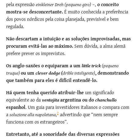
pela expressão
einkleiner Dreh (pequeno giro)
–,
o conceito
mostra-se desconcertante.
É muito conhecida a preferência
dos povos nórdicos pela coisa planejada, previsível e bem
regulada.
Não descartam a intuição e as soluções improvisadas, mas
procuram evitá-las ao máximo.
Sem dúvida, a alma alemã
prefere prever os imprevistos.
Os anglo-saxões o equiparam a um
little trick
(pequeno
truque)
ou um
clever dodge (
drible inteligente)
, demonstrando
que também para eles é difícil entendê-lo.
Há quem tenha querido atribuir-lhe
um significado
equivalente ao da
ventajita
argentina ou do
chanchullo
espanhol
. Um guia para investidores italianos o compara com
2
a
soluzione alla napoletana
,
advertindo que “nem sempre
funciona com os estrangeiros”.
Entretanto, até a sonoridade das diversas expressões