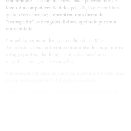
Sua bondade
– sua sublime cordialidade, poderíamos dizer –
levou-A a compadecer-Se deles
pela aflição que sentiriam
quando isso ocorresse;
e encontrou uma forma de
“transgredir” os desígnios divinos, apelando para sua
maternidade.
Compelido, por assim dizer, pelo pedido de sua Mãe
Amantíssima,
Jesus antecipou o momento de seu primeiro
milagre público
, dando lugar a uma das mais famosas e
magníficas passagens do Evangelho.
Considerado sob esta perspectiva, o jeitinho é muito mais
do que uma invejável habilidade do espírito.
Trata-se de um estilo de praticar a virtude da bondade na
vida cotidiana
, de uma forma raramente encontrada nos
manuais de piedade e nas histórias dos santos.
Quiçá, poderia a Santíssima Virgem
, que nos deu um tão
sublime exemplo de jeitinho,
ser invocada como Padroeira