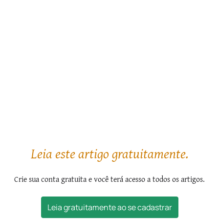
do Jeitinho Brasileiro.
E quem sabe se a Providência não teria dado a essa grande
nação a vocação de representar a bondade de Nossa Senhora
de forma tão eminente que, para defini-la por inteiro,
precisaria paradoxalmente usar um diminutivo: o jeitinho?
1
DENIS, Hautin Guiraut.
La conference de Rio sur
l’environnement. Un retour au passé…
In: Le Monde. Paris: 3 jun.
1992.
2
CAPORASO, Giovanni.
Guida per investire in Brasile – 2007
.
Panama city: Expats E-books, 2006, p. 88.
Leia este artigo gratuitamente.
Crie sua conta gratuita e você terá acesso a todos os artigos.
Leia gratuitamente ao se cadastrar