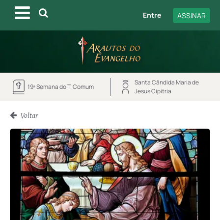
Entre
ASSINAR
Santa Cândida Maria de
19ª Semana do T. Comum
Jesus Cipitria
Voltar