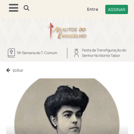
Entre
ASSINAR
Festa da Transfiguração do
18ª Semana do T. Comum
Senhor No Monte Tabor
Voltar