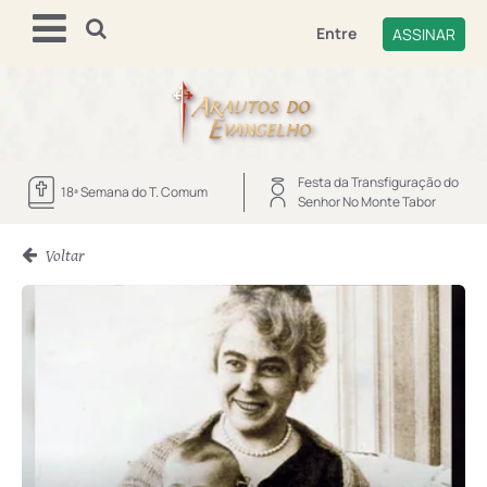
Entre
ASSINAR
Festa da Transfiguração do
18ª Semana do T. Comum
Senhor No Monte Tabor
Voltar