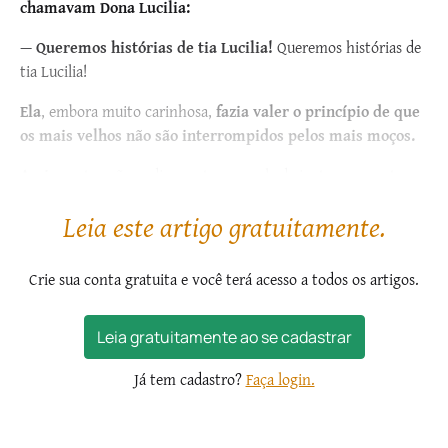
chamavam Dona Lucilia:
—
Queremos histórias de tia Lucilia!
Queremos histórias de
tia Lucilia!
Ela
, embora muito carinhosa,
fazia valer o princípio de que
os mais velhos não são interrompidos pelos mais moços.
Assim,
estes não podiam entrar na sala de jantar enquanto os
adultos não terminassem. Do lado de...
Leia este artigo gratuitamente.
Crie sua conta gratuita e você terá acesso a todos os artigos.
Leia gratuitamente ao se cadastrar
Já tem cadastro?
Faça login.