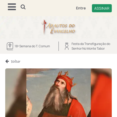
Entre
ASSINAR
Festa da Transfiguração do
18ª Semana do T. Comum
Senhor No Monte Tabor
Voltar