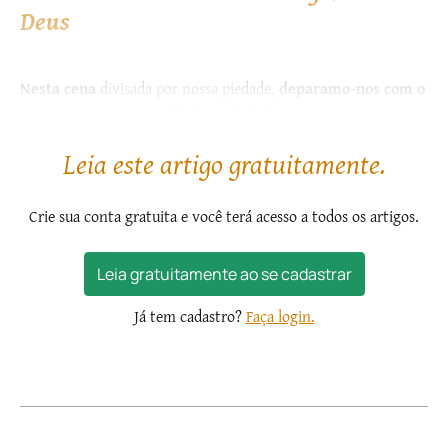
Deus
Nesta cena
divisada por nossa piedade,
deparamo-nos com o
aspecto mais insigne da dignidade humana, que “consiste
na sua vocação à união com Deus.
É desde o começo da...
Leia este artigo gratuitamente.
Crie sua conta gratuita e você terá acesso a todos os artigos.
Leia gratuitamente ao se cadastrar
Já tem cadastro?
Faça login.