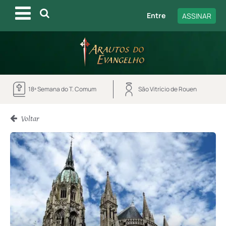
Entre
ASSINAR
18ª Semana do T. Comum
São Vitrício de Rouen
Voltar