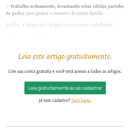
—
Trabalho arduamente, levantando estas sólidas paredes
de pedra
,
para ganhar o sustento de minha família.
Por fim, a indagação é dirigida a um terceiro trabalhador:
—
E tu, o que fazes?
—
Para glória do bom Deus e...
Leia este artigo gratuitamente.
Crie sua conta gratuita e você terá acesso a todos os artigos.
Leia gratuitamente ao se cadastrar
Já tem cadastro?
Faça login.