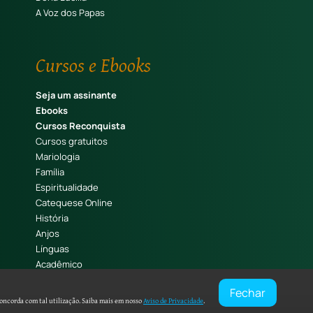
A Voz dos Papas
Cursos e Ebooks
Seja um assinante
Ebooks
Cursos Reconquista
Cursos gratuitos
Mariologia
Família
Espiritualidade
Catequese Online
História
Anjos
Línguas
Acadêmico
Caligrafia e Lettering
Fechar
oncorda com tal utilização. Saiba mais em nosso
Aviso de Privacidade
.