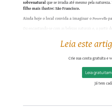
sobrenatural
que se irradia até mesmo pela natureza.
filho mais ilustre: São Francisco.
Ainda hoje o local convida a imaginar o
Poverello
pa
Ou encantando-se com as belezas naturais e, a partir d
despego dos bens deste mundo
: “Bem-aventurados o
Leia este arti
Crie sua conta gratuita e v
Leia gratuitam
Já tem ca