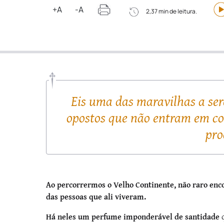
+A
-A
2,37 min de leitura.
Eis uma das maravilhas a se
opostos que não entram em con
pro
Ao percorrermos o Velho Continente, não raro en
das pessoas que ali viveram.
Há neles um perfume imponderável de santidade
q