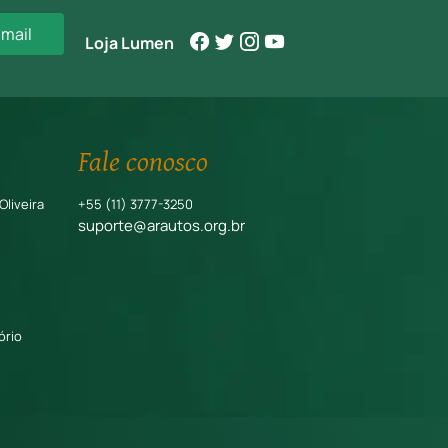
-mail
Loja Lumen
Fale conosco
Oliveira
+55 (11) 3777-3250
suporte@arautos.org.br
ório