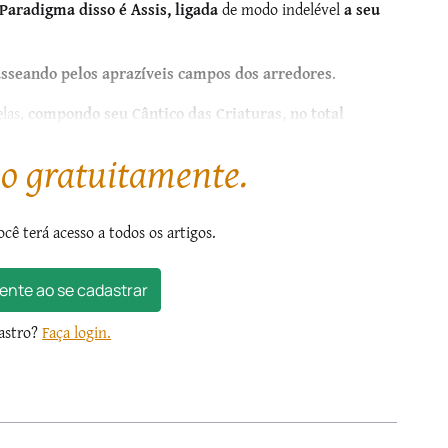
Paradigma disso é Assis, ligada
de modo indelével
a seu
sseando pelos aprazíveis campos dos arredores
.
elas,
compondo seu Cântico das Criaturas, no total
s que têm...
go gratuitamente.
ocê terá acesso a todos os artigos.
ente ao se cadastrar
dastro?
Faça login.