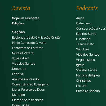
Revista
Podcasts
Seja um assinante
Anjos
Edições
Catecismo
Consagração a Noss
Seções
Espirito Santo
Esplendores da Civilização Cristã
Eucaristia
Plinio Corrêa de Oliveira
Jesus Cristo
Escrevem os Leitores
São José
Nova et Vetera
Vida dos Santos
Você sabia?
Virgem Maria
Vida dos Santos
Igreja
Destaque
Voz dos Papas
Editorial
História da Igreja
Arautos no Mundo
Christmas
Comentário ao Evangelho
História
Maria, Paraíso de Deus
Primeiro Sábado
Diversos
História para crianças
Dona Lucilia