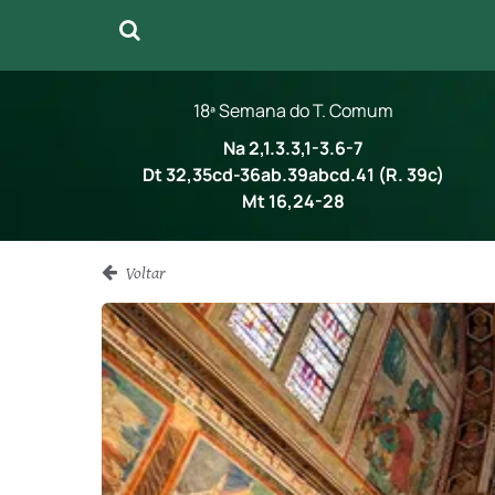
18ª Semana do T. Comum
Na 2,1.3.3,1-3.6-7
Dt 32,35cd-36ab.39abcd.41 (R. 39c)
Mt 16,24-28
Voltar