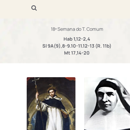
18ª Semana do T. Comum
Hab 1,12-2,4
Sl 9A(9),8-9.10-11.12-13 (R. 11b)
Mt 17,14-20