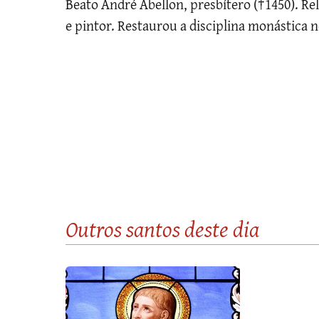
Beato André Abellon, presbítero (†1450). Re
e pintor. Restaurou a disciplina monástica 
Outros santos
deste dia