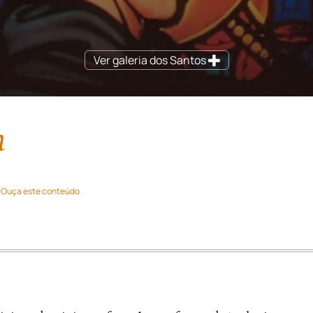
Ver galeria dos Santos
n
Ouça este conteúdo