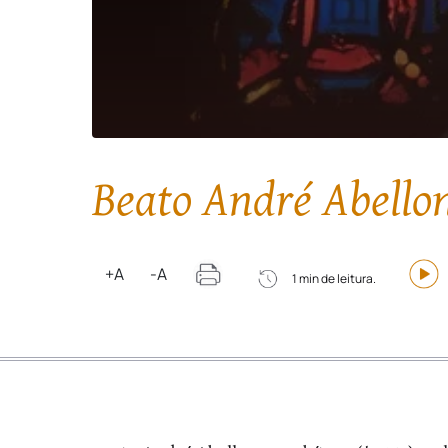
Beato André Abello
+A
-A
1 min de leitura.