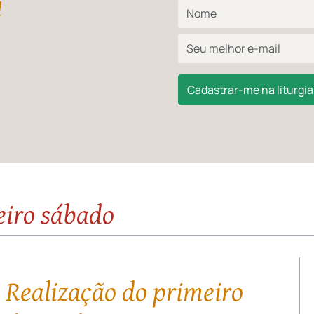
l
Cadastrar-me na liturgia 
eiro sábado
 Realização do primeiro