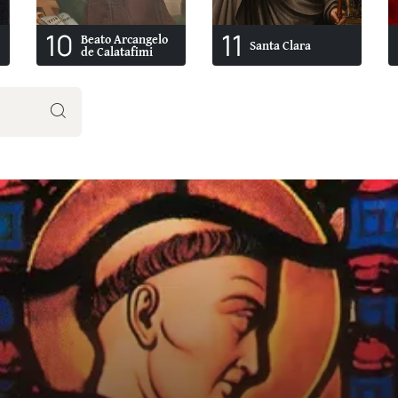
10
11
Beato Arcangelo
Santa Clara
de Calatafimi