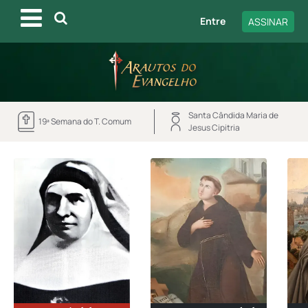
Entre
ASSINAR
Santa Cândida Maria de
19ª Semana do T. Comum
Jesus Cipitria