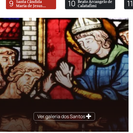
9
10
1
Santa Cândida
Beato Arcangelo de
Maria de Jesus
Calatafimi
Cipitria
Ver galeria dos Santos