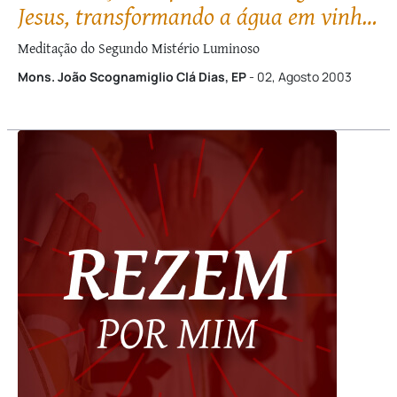
Jesus, transformando a água em vinho,
nas Bodas de Caná
Meditação do Segundo Mistério Luminoso
Mons. João Scognamiglio Clá Dias, EP
- 02, Agosto 2003