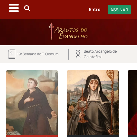
Entre
ASSINAR
Beato Arcangelo de
19ª Semana do T. Comum
Calatafimi