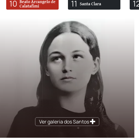
10
11
1
Beato Arcangelo de
Santa Clara
Calatafimi
Ver galeria dos Santos