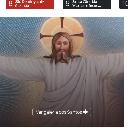
8
9
1
São Domingos de
Santa Cândida
Gusmão
Maria de Jesus
Cipitria
Ver galeria dos Santos