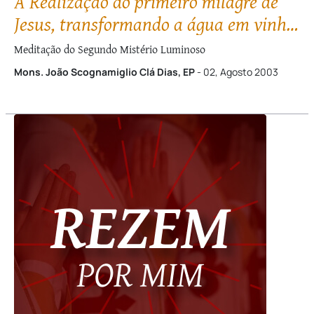
A Realização do primeiro milagre de
Jesus, transformando a água em vinho,
nas Bodas de Caná
Meditação do Segundo Mistério Luminoso
Mons. João Scognamiglio Clá Dias, EP
- 02, Agosto 2003