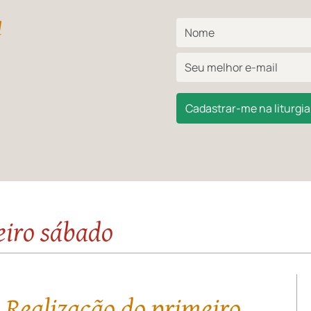
l
Cadastrar-me na liturgia 
eiro sábado
 Realização do primeiro