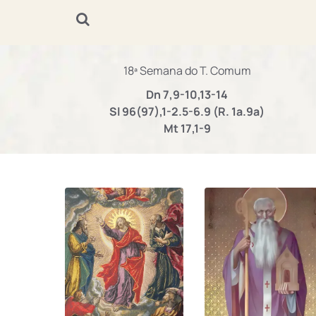
18ª Semana do T. Comum
Dn 7,9-10,13-14
Sl 96(97),1-2.5-6.9 (R. 1a.9a)
Mt 17,1-9