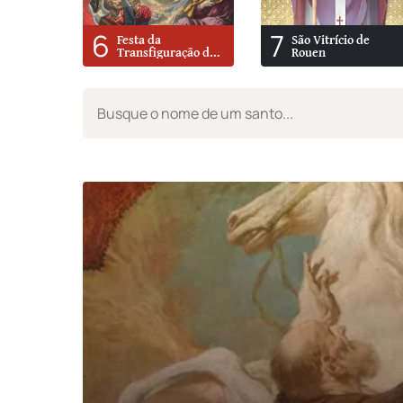
6
7
Festa da
São Vitrício de
Transfiguração do
Rouen
Senhor No Monte
Tabor