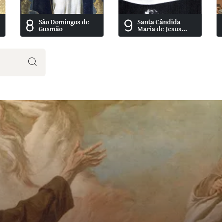
8
9
São Domingos de
Santa Cândida
Gusmão
Maria de Jesus
Cipitria