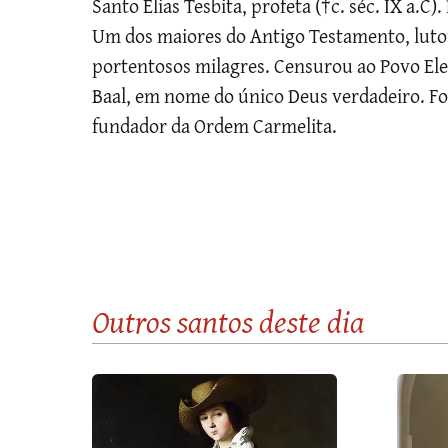
Santo Elias Tesbita, profeta (†c. séc. IX a.C
Um dos maiores do Antigo Testamento, lutou 
portentosos milagres. Censurou ao Povo Elei
Baal, em nome do único Deus verdadeiro. Fo
fundador da Ordem Carmelita.
Outros santos
deste dia