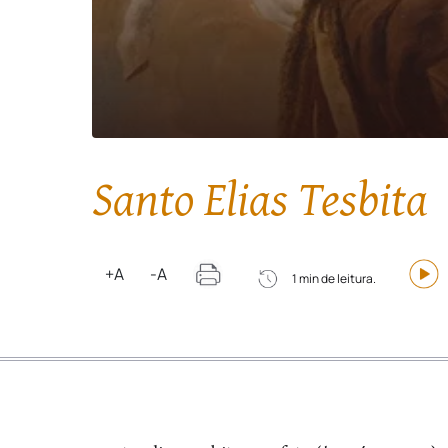
Santo Elias Tesbita
+A
-A
1 min de leitura.