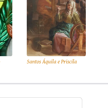
o
Santos Áquila e Priscila