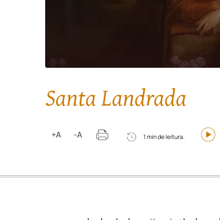
Santa Landrada
+A
-A
1 min de leitura.