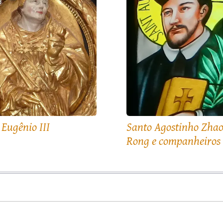
 Eugênio III
Santo Agostinho Zha
Rong e companheiros