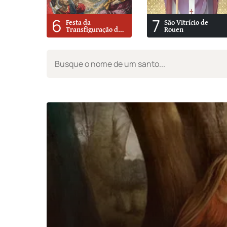
6
7
Festa da
São Vitrício de
Transfiguração do
Rouen
Senhor No Monte
Tabor