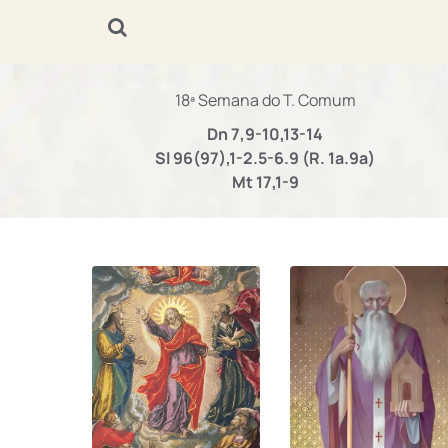
18ª Semana do T. Comum
Dn 7,9-10,13-14
Sl 96(97),1-2.5-6.9 (R. 1a.9a)
Mt 17,1-9