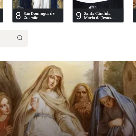
8
9
São Domingos de
Santa Cândida
Gusmão
Maria de Jesus
Cipitria