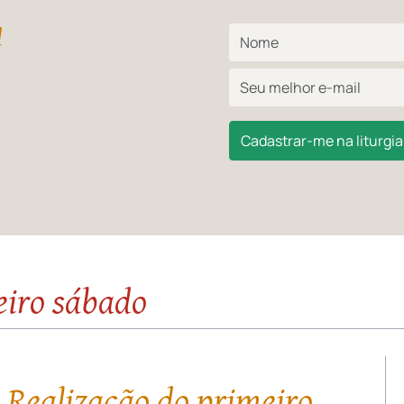
l
Cadastrar-me na liturgia 
eiro sábado
 Realização do primeiro