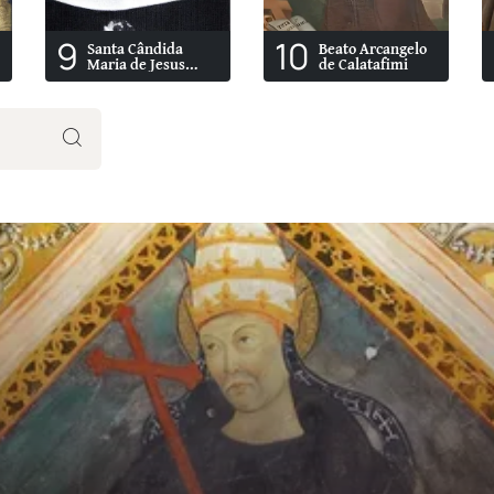
9
10
Santa Cândida
Beato Arcangelo
Maria de Jesus
de Calatafimi
Cipitria