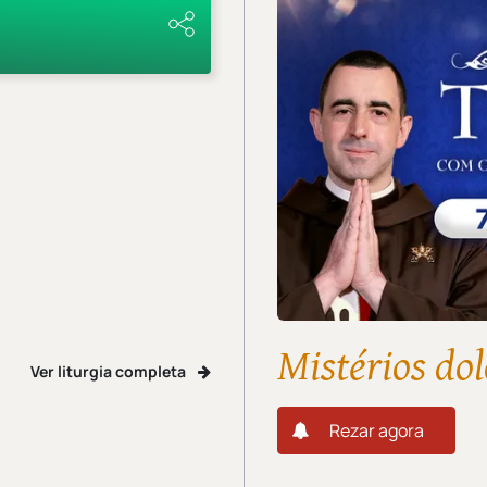
Mistérios dol
Ver liturgia completa
Rezar agora