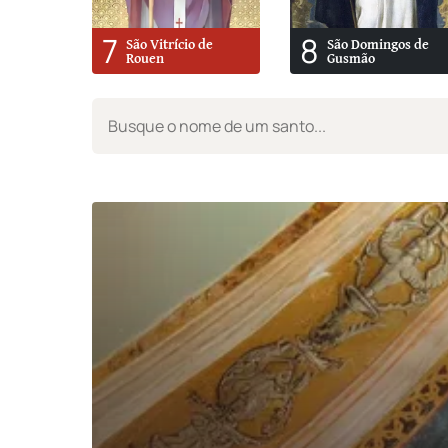
7
8
São Vitrício de
São Domingos de
Rouen
Gusmão