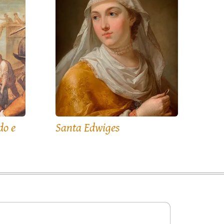
do e
Santa Edwiges