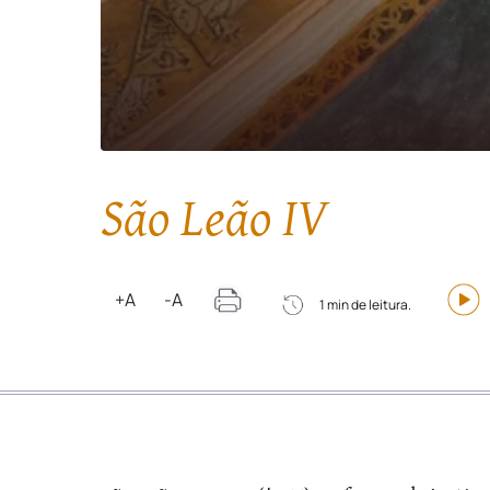
São Leão IV
+A
-A
1 min de leitura.