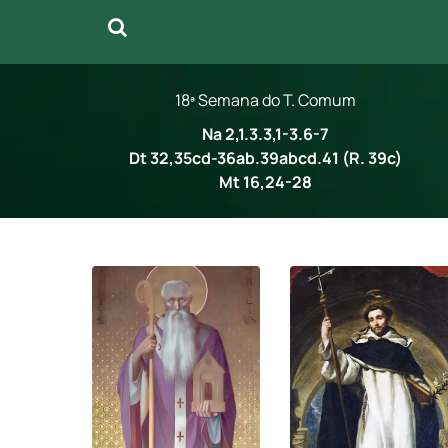
18ª Semana do T. Comum
Na 2,1.3.3,1-3.6-7
Dt 32,35cd-36ab.39abcd.41 (R. 39c)
Mt 16,24-28