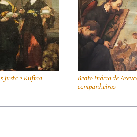
s Justa e Rufina
Beato Inácio de Azeve
companheiros