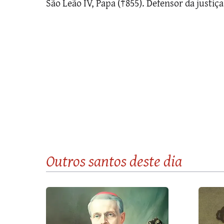
São Leão IV, Papa (†855). Defensor da justiç
Outros santos
deste dia