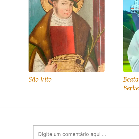
São Vito
Beata
Berke