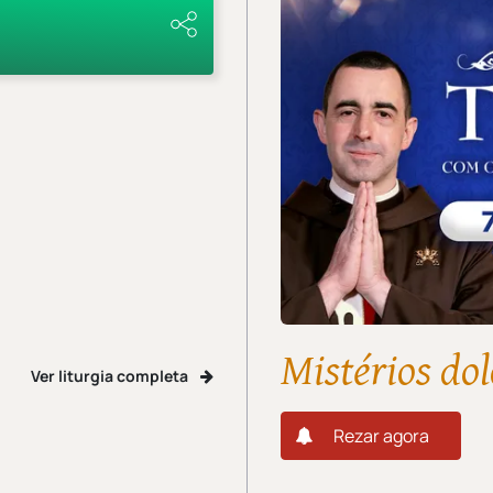
Mistérios dol
Ver liturgia completa
Rezar agora