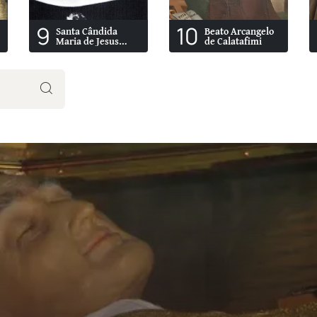
9
10
Santa Cândida
Beato Arcangelo
Maria de Jesus
de Calatafimi
Cipitria