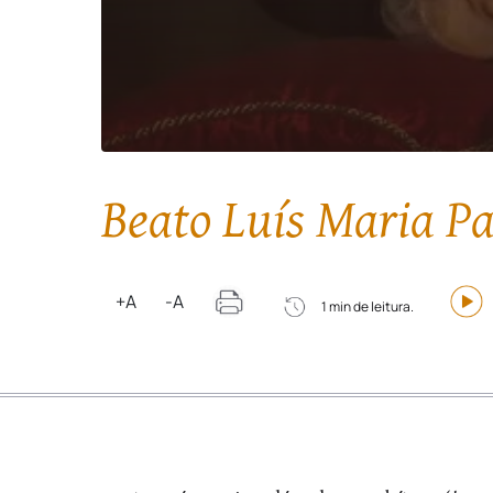
Beato Luís Maria Pa
+A
-A
1 min de leitura.