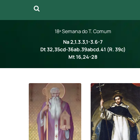
18ª Semana do T. Comum
Na 2,1.3.3,1-3.6-7
Dt 32,35cd-36ab.39abcd.41 (R. 39c)
Mt 16,24-28