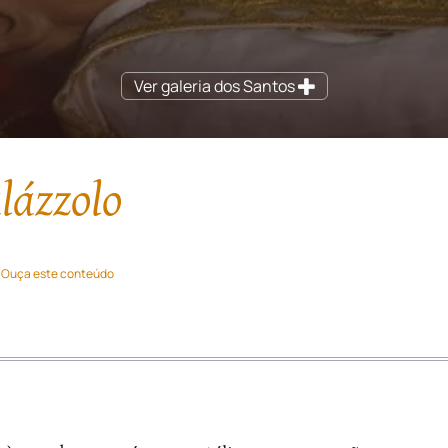
Ver galeria dos Santos
lázzolo
Ouça este conteúdo