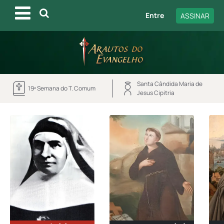
Entre
ASSINAR
Santa Cândida Maria de
19ª Semana do T. Comum
Jesus Cipitria