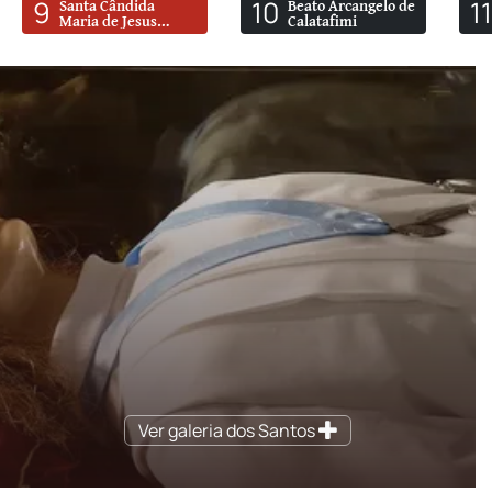
9
10
1
Santa Cândida
Beato Arcangelo de
Maria de Jesus
Calatafimi
Cipitria
Ver galeria dos Santos