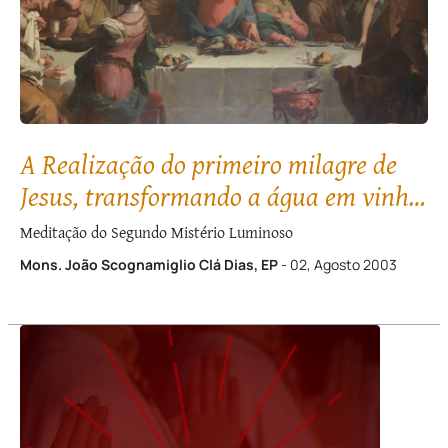
A Realização do primeiro milagre de
Jesus, transformando a água em vinho,
nas Bodas de Caná
Meditação do Segundo Mistério Luminoso
Mons. João Scognamiglio Clá Dias, EP
- 02, Agosto 2003