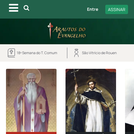
Entre
ASSINAR
18ª Semana do T. Comum
São Vitrício de Rouen