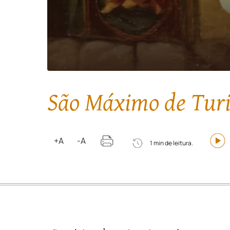
São Máximo de Tur
+A
-A
1 min de leitura.