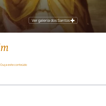
Ver galeria dos Santos
im
Ouça este conteúdo