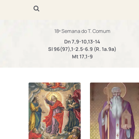
18ª Semana do T. Comum
Dn 7,9-10,13-14
Sl 96(97),1-2.5-6.9 (R. 1a.9a)
Mt 17,1-9