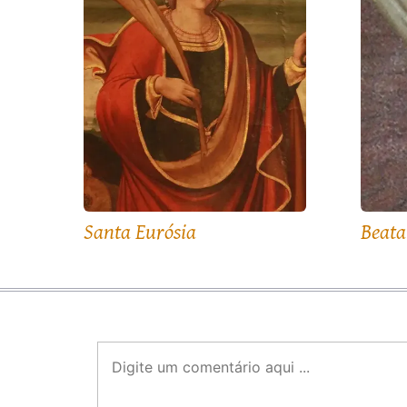
Santa Eurósia
Beata