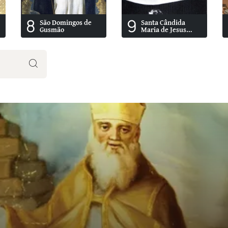
8
9
São Domingos de
Santa Cândida
Gusmão
Maria de Jesus
Cipitria