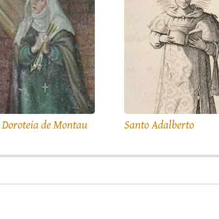
 Doroteia de Montau
Santo Adalberto