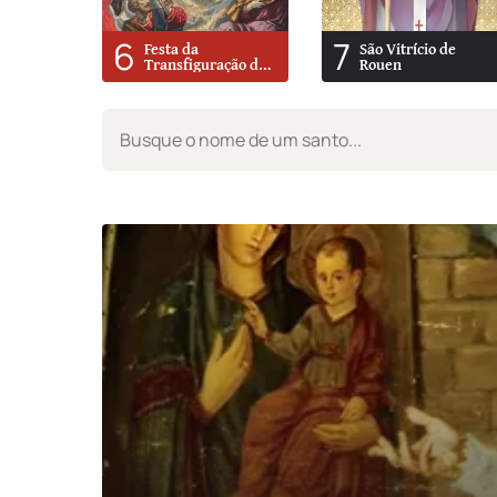
6
7
Festa da
São Vitrício de
Transfiguração do
Rouen
Senhor No Monte
Tabor