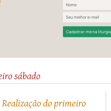
l
Cadastrar-me na liturgia 
eiro sábado
 Realização do primeiro