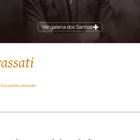
Ver galeria dos Santos
rassati
Ouça este conteúdo