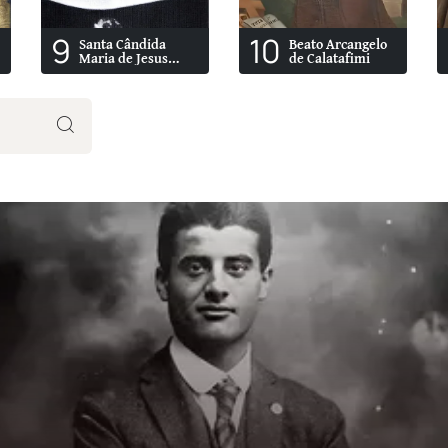
9
10
Santa Cândida
Beato Arcangelo
Maria de Jesus
de Calatafimi
Cipitria