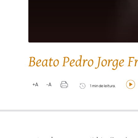
Beato Pedro Jorge F
+A
-A
1 min de leitura.