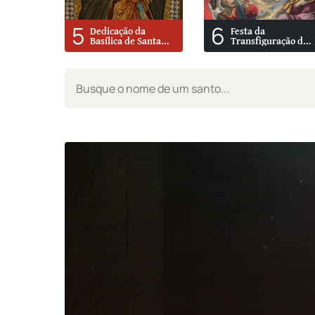
5
6
Dedicação da
Festa da
Basílica de Santa
Transfiguração do
Maria Maior
Senhor No Monte
Tabor