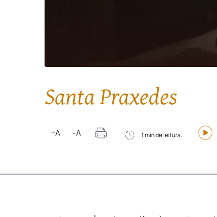
Santa Praxedes
+A
-A
1 min de leitura.