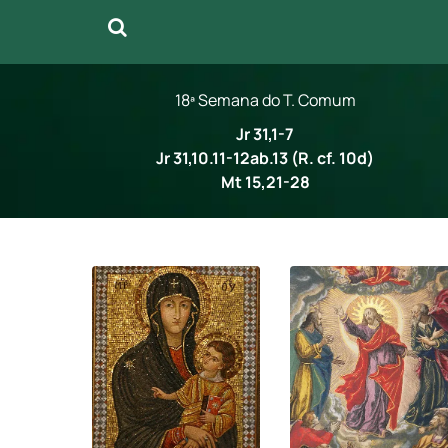
18ª Semana do T. Comum
Jr 31,1-7
Jr 31,10.11-12ab.13 (R. cf. 10d)
Mt 15,21-28