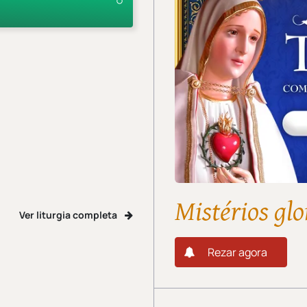
Mistérios glo
Ver liturgia completa
Rezar agora