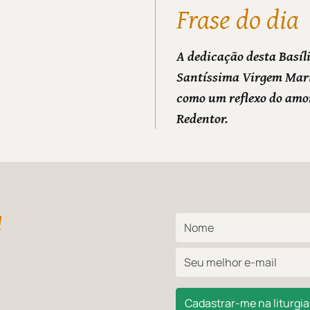
Frase do dia
A dedicação desta Basíl
Santíssima Virgem Mari
como um reflexo do amo
Redentor.
l
Cadastrar-me na liturgia 