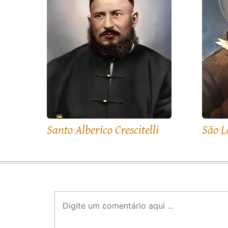
Santo Alberico Crescitelli
São L