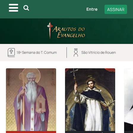
Entre
ASSINAR
18ª Semana do T. Comum
São Vitrício de Rouen