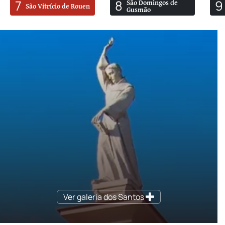
7
8
9
São Domingos de
São Vitrício de Rouen
Gusmão
Ver galeria dos Santos