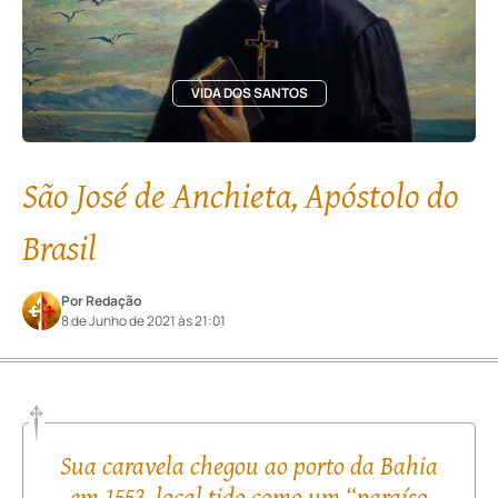
VIDA DOS SANTOS
São José de Anchieta, Apóstolo do
Brasil
Por Redação
8 de Junho de 2021 às 21:01
Sua caravela chegou ao porto da Bahia
em 1553, local tido como um “paraíso