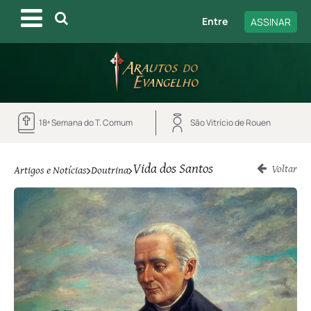
Entre
ASSINAR
18ª Semana do T. Comum
São Vitrício de Rouen
Vida dos Santos
Voltar
Artigos e Notícias
Doutrina