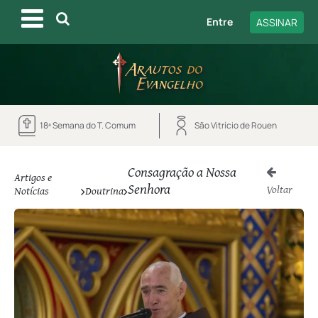
Entre
ASSINAR
18ª Semana do T. Comum
São Vitrício de Rouen
Consagração a Nossa
Artigos e
Senhora
Voltar
Notícias
Doutrina