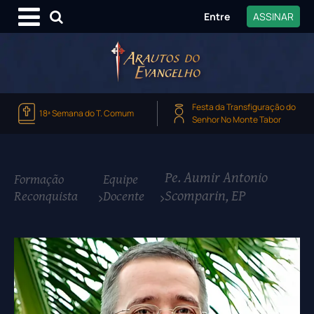
Entre
ASSINAR
Festa da Transfiguração do
18ª Semana do T. Comum
Senhor No Monte Tabor
Pe. Aumir Antonio
Formação
Equipe
Scomparin, EP
Reconquista
Docente