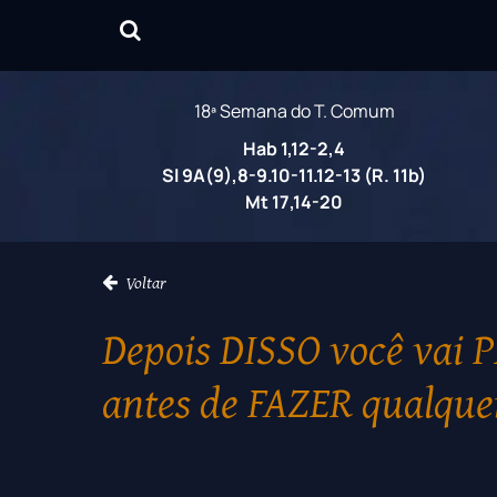
18ª Semana do T. Comum
Hab 1,12-2,4
Sl 9A(9),8-9.10-11.12-13 (R. 11b)
Mt 17,14-20
Voltar
Depois DISSO você vai
antes de FAZER qualque