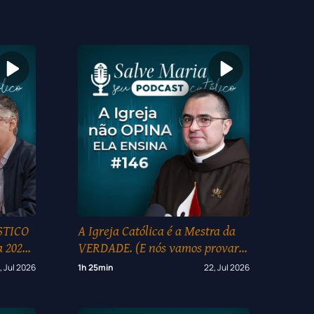
STICO
A Igreja Católica é a Mestra da
 2026
VERDADE. (E nós vamos provar!)
#146
, Jul 2026
1h 25min
22, Jul 2026