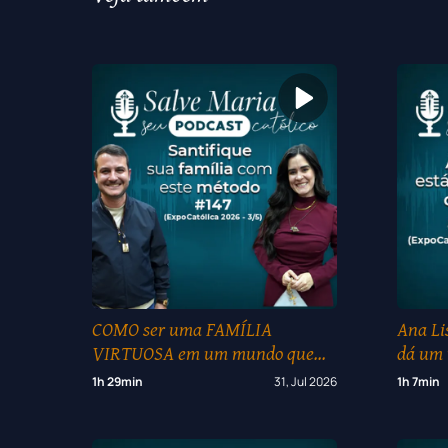
COMO ser uma FAMÍLIA
Ana Li
VIRTUOSA em um mundo que
dá um
ODEIA a FÉ? I ExpoCatólica 2026
para t
1h 29min
31, Jul 2026
1h 7min
(3/5)
ExpoCa