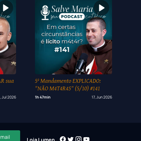
R sua
5º Mandamento EXPLICADO:
"NÃO M4T4R4S" (5/10) #141
, Jul 2026
1h 47min
17, Jun 2026
-mail
Loja Lumen