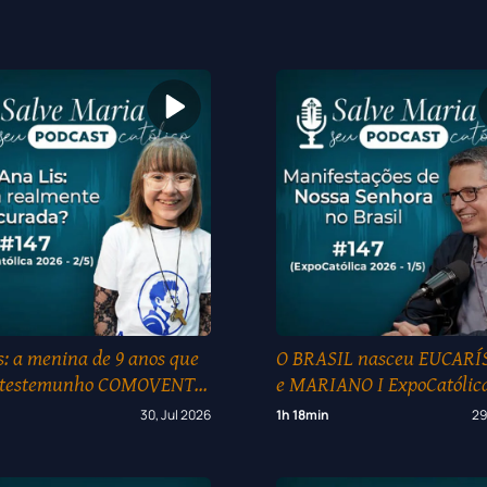
s: a menina de 9 anos que
O BRASIL nasceu EUCARÍ
 testemunho COMOVENTE
e MARIANO I ExpoCatólica
odo o MUNDO I
(1/5)
30, Jul 2026
1h 18min
29
tólica 2026 (2/5)