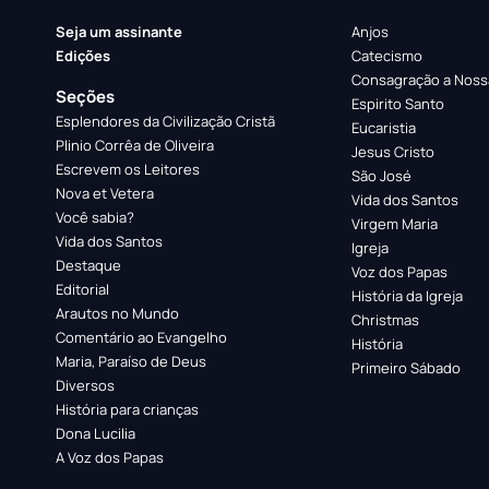
Seja um assinante
Anjos
Edições
Catecismo
Consagração a Noss
Seções
Espirito Santo
Esplendores da Civilização Cristã
Eucaristia
Plinio Corrêa de Oliveira
Jesus Cristo
Escrevem os Leitores
São José
Nova et Vetera
Vida dos Santos
Você sabia?
Virgem Maria
Vida dos Santos
Igreja
Destaque
Voz dos Papas
Editorial
História da Igreja
Arautos no Mundo
Christmas
Comentário ao Evangelho
História
Maria, Paraíso de Deus
Primeiro Sábado
Diversos
História para crianças
Dona Lucilia
A Voz dos Papas