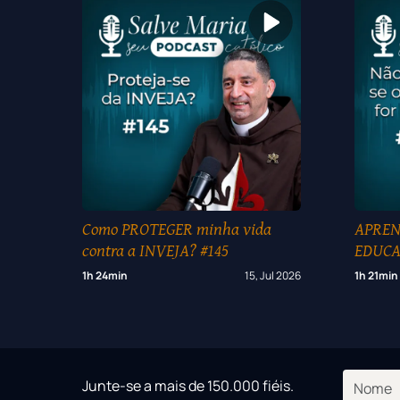
Como PROTEGER minha vida
APREND
contra a INVEJA? #145
EDUCA
#144
1h 24min
15, Jul 2026
1h 21min
Junte-se a mais de 150.000 fiéis.