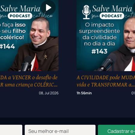
A a VENCER o desafio de
A CIVILIDADE pode MUDA
R uma criança COLÉRICA!
vida e TRANSFORMAR a
sociedade #143
08, Jul 2026
1h 56min
01
Cadastrar e