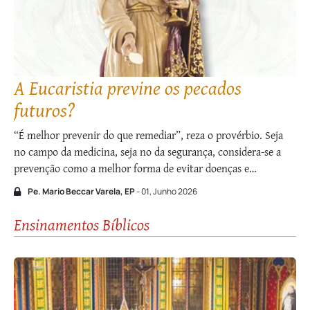
A Eucaristia previne os pecados
futuros?
“É melhor prevenir do que remediar”, reza o provérbio. Seja
no campo da medicina, seja no da segurança, considera-se a
prevenção como a melhor forma de evitar doenças e
incidentes. Qualquer intervenção é sempre mais traumática
Pe. Mario Beccar Varela, EP
- 01, Junho 2026
que as ações prudenciais. Desde logo, a Divina Providência
propiciou a existência de vida …
Ensinamentos Bíblicos