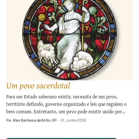
Um povo sacerdotal
Para um Estado soberano existir, necessita de um povo,
território definido, governo organizado e leis que regulem o
bem comum. Entretanto, um povo pode existir unido por
laços culturais ou espirituais, mesmo desprovido de território
Pe. Alex Barbosa de Brito, EP
-
01, Junho 2026
próprio, como são os cristãos: Vivem na sua pátria, mas como
forasteiros; participam de tudo …