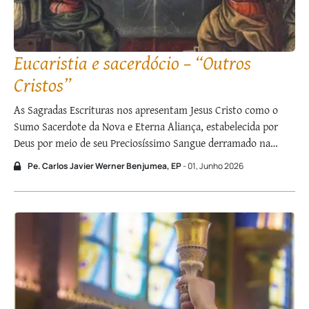
Eucaristia e sacerdócio – “Outros
Cristos”
As Sagradas Escrituras nos apresentam Jesus Cristo como o
Sumo Sacerdote da Nova e Eterna Aliança, estabelecida por
Deus por meio de seu Preciosíssimo Sangue derramado na
Cruz. A Epístola aos Hebreus o afirma categoricamente; o
Pe. Carlos Javier Werner Benjumea, EP
- 01, Junho 2026
Apocalipse o representa em linguagem profética, usando
figuras simbólicas; outros escritos do Novo Testamento …