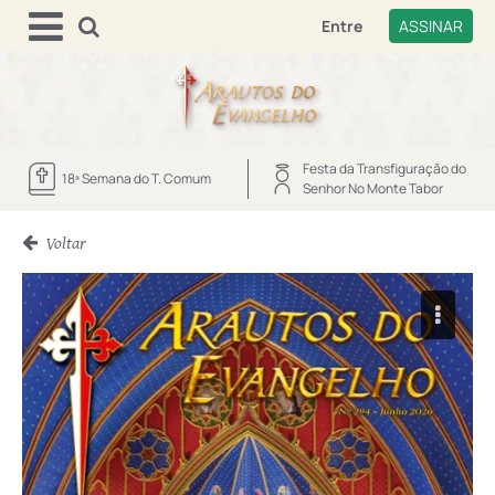
Entre
ASSINAR
Festa da Transfiguração do
18ª Semana do T. Comum
Senhor No Monte Tabor
Voltar