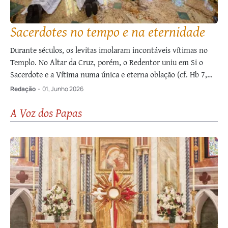
Sacerdotes no tempo e na eternidade
Durante séculos, os levitas imolaram incontáveis vítimas no
Templo. No ­Altar da Cruz, porém, o Redentor uniu em Si o
Sacerdote e a Vítima numa única e eterna oblação (cf. Hb 7,
27). Ao prometer sua presença terrena até a consumação dos
Redação
-
01, Junho 2026
tempos (cf. Mt 28, 20), Cristo perpetuou o …
A Voz dos Papas