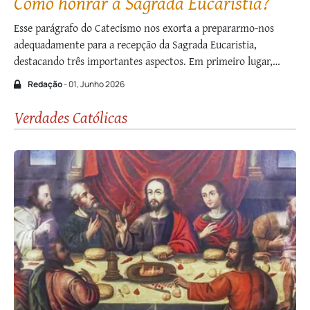
Como honrar a Sagrada Eucaristia?
Esse parágrafo do Catecismo nos exorta a prepararmo-nos
adequadamente para a recepção da Sagrada Eucaristia,
destacando três importantes aspectos. Em primeiro lugar,
como recorda Pio XII na Constituição apostólica Christus
Redação
- 01, Junho 2026
Dominus, era costume desde o século IV distribuir a Sagrada
Comunhão aos fiéis em jejum. Os Concílios de Hipona, de …
Verdades Católicas