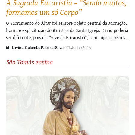
A Sagrada Eucaristia – “Sendo muitos,
formamos um só Corpo”
O Sacramento do Altar foi sempre objeto central da adoração,
honra e explicitação doutrinária da Santa Igreja. E não poderia
1
ser diferente, pois ela “vive da Eucaristia”,
em cujas espécies
2
de pão e vinho está contida a própria Presença Real de Cristo,
Lavínia Colombo Paes da Silva
- 01, Junho 2026
vivificada pelo Espírito Santo. Esse augusto dom encerra …
São Tomás ensina