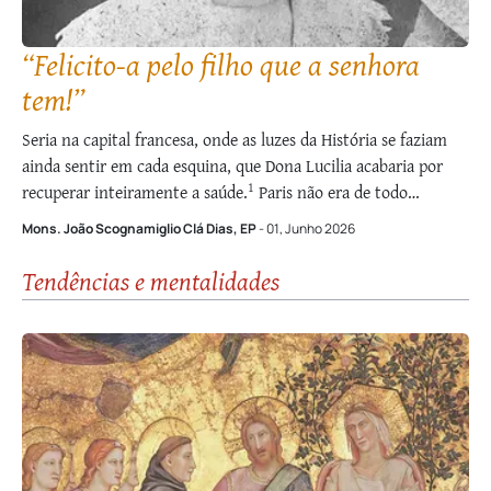
“Felicito-a pelo filho que a senhora
tem!”
Seria na capital francesa, onde as luzes da História se faziam
ainda sentir em cada esquina, que Dona Lucilia acabaria por
1
recuperar inteiramente a saúde.
Paris não era de todo
estranha a Dona Lucilia. Desde sua mais jovem idade como que
Mons. João Scognamiglio Clá Dias, EP
- 01, Junho 2026
convivera com ela, pela leitura assídua de autores franceses …
Tendências e mentalidades