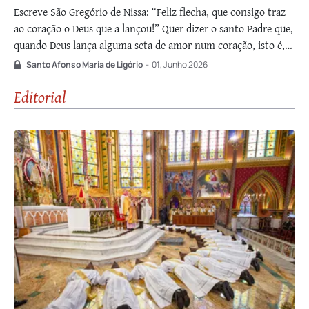
Escreve São Gregório de Nissa: “Feliz flecha, que consigo traz
ao coração o Deus que a lançou!” Quer dizer o santo Padre que,
quando Deus lança alguma seta de amor num coração, isto é,
alguma luz especial com que o faz conhecer sua bondade, o
Santo Afonso Maria de Ligório
-
01, Junho 2026
amor que lhe tem e …
Editorial