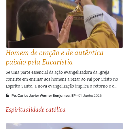
Homem de oração e de autêntica
paixão pela Eucaristia
Se uma parte essencial da ação evangelizadora da Igreja
consiste em ensinar aos homens a rezar ao Pai por Cristo no
Espírito Santo, a nova evangelização implica o retorno e o
fortalecimento de práticas pastorais que manifestem a fé na
Pe. Carlos Javier Werner Benjumea, EP
- 01, Junho 2026
Presença Real do Senhor sob as espécies eucarísticas. “O
presbítero …
Espiritualidade católica