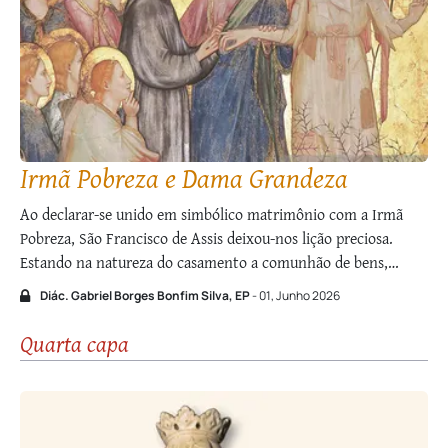
Irmã Pobreza e Dama Grandeza
Ao declarar-se unido em simbólico matrimônio com a Irmã
Pobreza, São Francisco de Assis deixou-nos lição preciosa.
Estando na natureza do casamento a comunhão de bens,
podemos imaginar que “vantagem” o Santo mendicante deve
Diác. Gabriel Borges Bonfim Silva, EP
- 01, Junho 2026
ter tirado desse desponsório místico… Pobre por natureza, por
óbvio, e evocando virtudes como humildade e …
Quarta capa