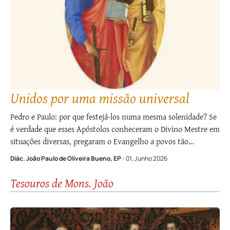
Unidos por uma missão universal
Pedro e Paulo: por que festejá-los numa mesma solenidade? Se
é verdade que ­esses Apóstolos conheceram o Divino Mestre em
situações diversas, pregaram o Evangelho a povos tão
diferentes e foram martirizados de modos distintos, não
Diác. João Paulo de Oliveira Bueno, EP
- 01, Junho 2026
pareceria mais razoável que a Liturgia, por exemplo, unisse em
uma só celebração São …
Tesouros de Mons. João