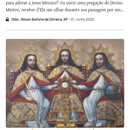
para adorar a Jesus Menino? Ou ouvir uma pregação do Divino
Mestre, receber d’Ele um olhar durante sua passagem por um
vilarejo da Galileia, vê-Lo discutindo com os fariseus ou
Diác. Alison Batista de Oliveira, EP
- 01, Junho 2026
expulsando os vendilhões no Templo? Ou, ainda, estar aos pés
…