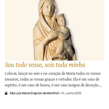
Sou todo vosso, sois toda minha
Colocai, lançai no seio e no coração de Maria todos os vossos
tesouros, todas as vossas graças e virtudes: Ela é um vaso de
espírito, é um vaso de honra, é um ­vaso insigne de devoção.
Depois que o próprio Deus Se encerrou com todas as suas
São Luís Maria Grignion de Montfort
- 01, Junho 2026
perfeições nesse vaso, …