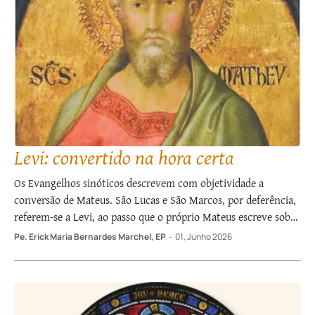
Levi: convertido na hora certa
Os Evangelhos sinóticos descrevem com objetividade a
conversão de Mateus. São Lucas e São Marcos, por deferência,
referem-se a Levi, ao passo que o próprio Mateus escreve sobre
si: “Jesus viu um homem chamado Mateus, sentado na
Pe. Erick Maria Bernardes Marchel, EP
-
01, Junho 2026
coletoria de impostos” (9, 9). Por que “um homem”? Porque,
verdadeiramente homem, era …