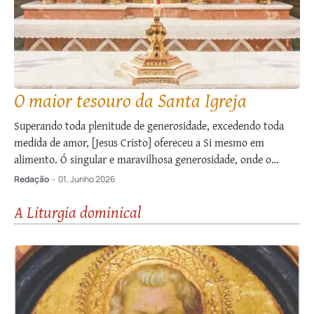
O maior tesouro da Santa Igreja
Superando toda plenitude de generosidade, excedendo toda
medida de amor, [Jesus Cristo] ofereceu a Si mesmo em
alimento. Ó singular e maravilhosa generosidade, onde o
doador vem como dom, e o que é doado é totalmente idêntico
Redação
-
01, Junho 2026
ao doador! Ele, portanto, Se deu a Si mesmo em alimento a
A Liturgia dominical
nós, …