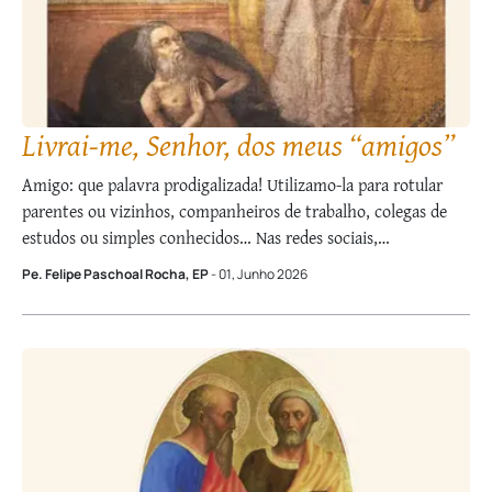
Livrai-me, Senhor, dos meus “amigos”
Amigo: que palavra prodigalizada! Utilizamo-la para rotular
parentes ou vizinhos, companheiros de trabalho, colegas de
estudos ou simples conhecidos… Nas redes sociais,
multiplicam-se os “amigos”, alcançando por vezes a casa dos
Pe. Felipe Paschoal Rocha, EP
- 01, Junho 2026
milhares. Entretanto, reza o ditado: “amigo de todos, amigo
de ninguém”… É fato que as amizades se estabelecem
naturalmente …