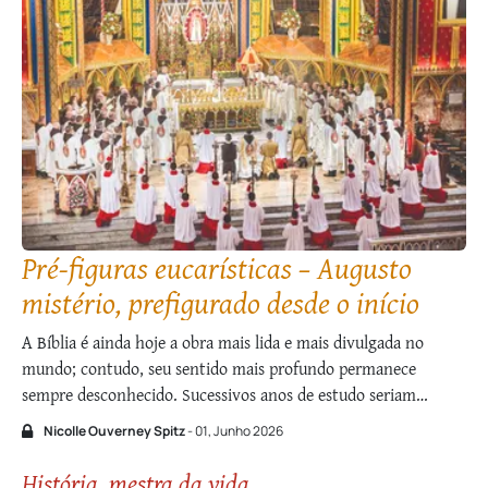
Pré-figuras eucarísticas – Augusto
mistério, prefigurado desde o início
A Bíblia é ainda hoje a obra mais lida e mais divulgada no
mundo; contudo, seu sentido mais profundo permanece
sempre desconhecido. Sucessivos anos de estudo seriam
insuficientes para abarcar toda a sabedoria encerrada naquelas
Nicolle Ouverney Spitz
- 01, Junho 2026
sublimes páginas. E isso por quê? Porque o principal Autor da
Escritura Sagrada é o …
História, mestra da vida