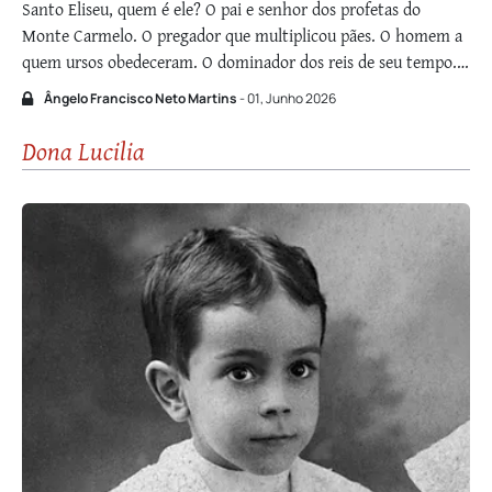
Santo Eliseu, quem é ele? O pai e senhor dos profetas do
Monte Carmelo. O pregador que multiplicou pães. O homem a
quem ursos obedeceram. O dominador dos reis de seu tempo.
O vidente para quem o futuro não era enigma. O mais
Ângelo Francisco Neto Martins
- 01, Junho 2026
taumaturgo dos profetas. O general que venceu …
Dona Lucilia