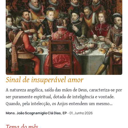
Sinal de insuperável amor
A natureza angélica, saída das mãos de Deus, caracteriza-se por
ser puramente espiritual, dotada de inteligência e vontade.
Quando, pela intelecção, os Anjos entendem um mesmo
princípio e amam esse ideal, eles se unem entre si. As ideias
Mons. João Scognamiglio Clá Dias, EP
- 01, Junho 2026
são também fator de união entre os homens, mas, já no
Paraíso …
Tema do mês