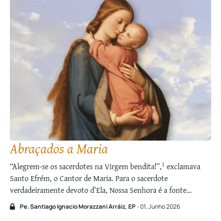
Abraçados a Maria
1
“Alegrem-se os sacerdotes na Virgem bendita!”,
exclamava
Santo Efrém, o Cantor de Maria. Para o sacerdote
verdadeiramente devoto d’Ela, Nossa Senhora é a ­fonte
inesgotável de todas as alegrias. E a ocasião por excelência em
Pe. Santiago Ignacio Morazzani Arráiz, EP
- 01, Junho 2026
que ele pode conviver com sua Mãe é a Santa Missa, momento