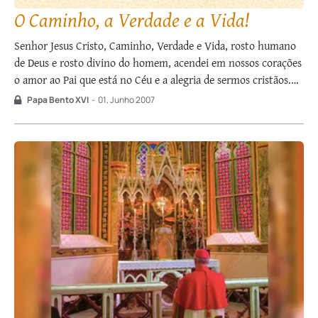
O Caminho, a Verdade e a Vida!
Senhor Jesus Cristo, Caminho, Verdade e Vida, rosto humano
de Deus e rosto divino do homem, acendei em nossos corações
o amor ao Pai que está no Céu e a alegria de sermos cristãos.
[…] Dai-nos sempre o fogo de vosso Santo Espírito, que ilumine
Papa Bento XVI
-
01, Junho 2007
as nossas mentes e desperte …