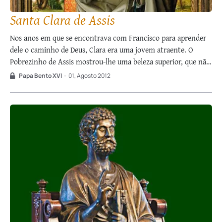
Santa Clara de Assis
Nos anos em que se encontrava com Francisco para aprender
dele o caminho de Deus, Clara era uma jovem atraente. O
Pobrezinho de Assis mostrou-lhe uma beleza superior, que não
se mede com o espelho da vaidade, mas desenvolve-se numa
Papa Bento XVI
-
01, Agosto 2012
vida de amor autêntico, nas pegadas de Cristo Crucificado. […]
…