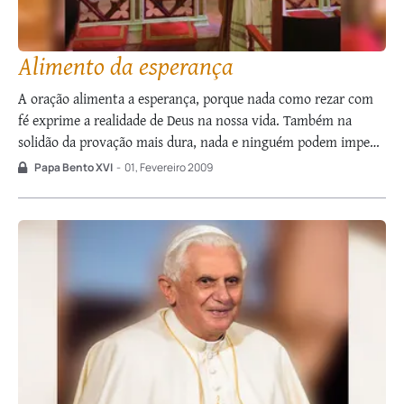
Alimento da esperança
A oração alimenta a esperança, porque nada como rezar com
fé exprime a realidade de Deus na nossa vida. Também na
solidão da provação mais dura, nada e ninguém podem impedir
que eu me dirija ao Pai, “no escondimento” do meu coração,
Papa Bento XVI
-
01, Fevereiro 2009
onde só Ele “vê”, como diz Jesus no …