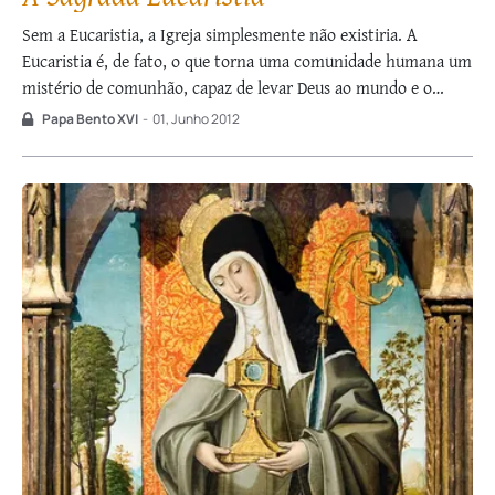
Sem a Eucaristia, a Igreja simplesmente não existiria. A
Eucaristia é, de fato, o que torna uma comunidade humana um
mistério de comunhão, capaz de levar Deus ao mundo e o
mundo a Deus. O Espírito Santo transforma o pão e o vinho no
Papa Bento XVI
-
01, Junho 2012
Corpo e Sangue de Cristo; também …