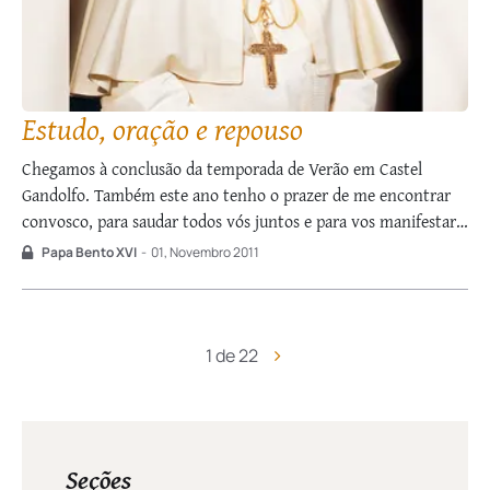
Estudo, oração e repouso
Chegamos à conclusão da temporada de Verão em Castel
Gandolfo. Também este ano tenho o prazer de me encontrar
convosco, para saudar todos vós juntos e para vos manifestar
o meu reconhecimento pelo precioso serviço que
Papa Bento XVI
-
01, Novembro 2011
desempenhastes e pelo que continuareis a realizar com
competência na manutenção desta morada. […] …
1 de 22
Seções