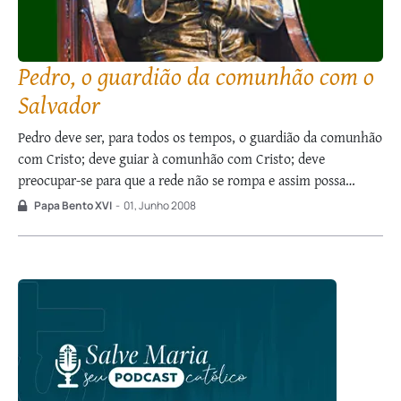
Pedro, o guardião da comunhão com o
Salvador
Pedro deve ser, para todos os tempos, o guardião da comunhão
com Cristo; deve guiar à comunhão com Cristo; deve
preocupar-se para que a rede não se rompa e assim possa
perdurar a comunhão universal. Só juntos podemos estar com
Papa Bento XVI
-
01, Junho 2008
Cristo, que é o Senhor de todos. A responsabilidade de …