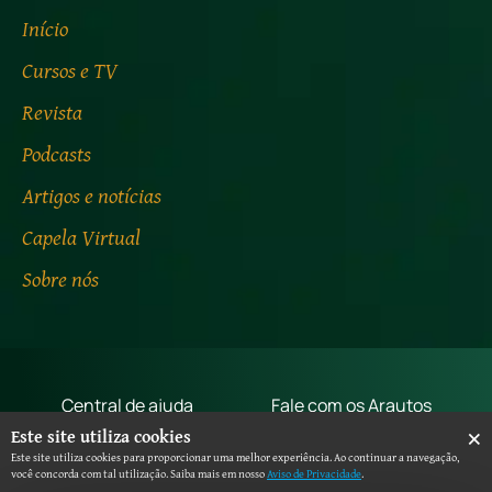
Início
Cursos e TV
Revista
Podcasts
Artigos e notícias
Capela Virtual
Sobre nós
Central de ajuda
Fale com os Arautos
×
Este site utiliza cookies
Termos de uso
Aviso de privacidade
Este site utiliza cookies para proporcionar uma melhor experiência. Ao continuar a navegação,
você concorda com tal utilização. Saiba mais em nosso
Aviso de Privacidade
.