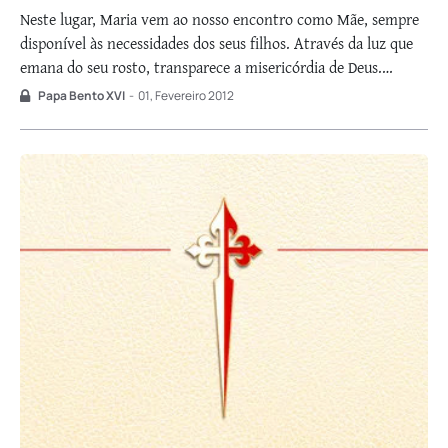
Neste lugar, Maria vem ao nosso encontro como Mãe, sempre
disponível às necessidades dos seus filhos. Através da luz que
emana do seu rosto, transparece a misericórdia de Deus.
Deixemo-nos envolver pelo seu olhar: este diz-nos que somos
Papa Bento XVI
-
01, Fevereiro 2012
todos amados por Deus, que jamais nos abandona! Maria vem
recordar-nos que …