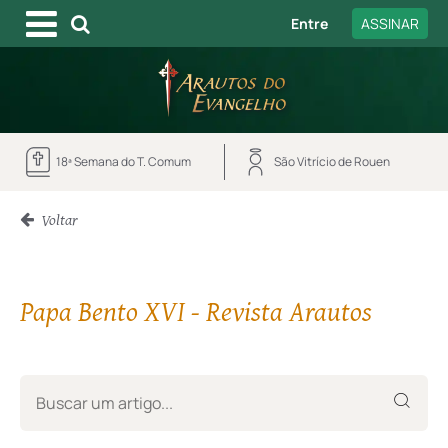
Entre
ASSINAR
18ª Semana do T. Comum
São Vitrício de Rouen
Voltar
Papa Bento XVI - Revista Arautos