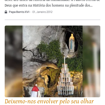
Deus que entra na História dos homens na plenitude dos
tempos, para os resgatar mediante a oferta de Si mesmo no
Papa Bento XVI
-
01, Janeiro 2012
sacrifício da Cruz. As …
Deixemo-nos envolver pelo seu olhar