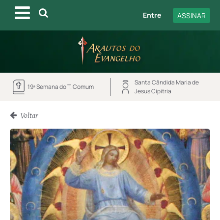
Entre
ASSINAR
Santa Cândida Maria de
19ª Semana do T. Comum
Jesus Cipitria
Voltar