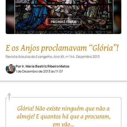
PÁGINAS FINAIS
E os Anjos proclamavam “Glória”!
Revista Arautos do Evangelho, Ano XII, nº 144, Dezembro 2013
Por Ir. Maria Beatriz Ribeiro Matos
1 de Dezembro de 2013 às 11:07
Glória! Não existe ninguém que não a
almeje! E quantos há que a procuram,
em vão…