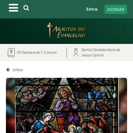
Entre
ASSINAR
Santa Cândida Maria de
19ª Semana do T. Comum
Jesus Cipitria
Voltar