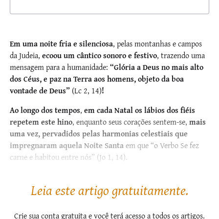
Em uma noite fria e silenciosa
, pelas montanhas e campos
da Judeia,
ecoou um cântico sonoro e festivo
, trazendo uma
mensagem para a humanidade:
“Glória a Deus no mais alto
dos Céus, e paz na Terra aos homens, objeto da boa
vontade de Deus”
(Lc 2, 14)
!
Ao longo dos tempos
,
em cada Natal os lábios dos fiéis
repetem este hino
, enquanto seus corações sentem-se,
mais
uma vez, pervadidos pelas harmonias celestiais que
impregnaram aquela Noite Santa
em que “o Verbo Se fez
carne e habitou entre nós” (Jo 1, 14).
Pelos séculos vindouros, a...
Leia este artigo gratuitamente.
Crie sua conta gratuita e você terá acesso a todos os artigos.