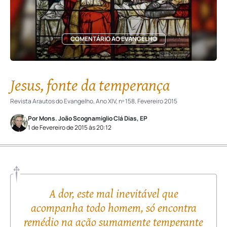
COMENTÁRIO AO EVANGELHO
Jesus, fonte da temperança
Revista Arautos do Evangelho, Ano XIV, nº 158, Fevereiro 2015
Por Mons. João Scognamiglio Clá Dias, EP
1 de Fevereiro de 2015 às 20:12
A dor, este mal inevitável que
acompanha todo homem, só encontra
remédio na ação sumamente temperante