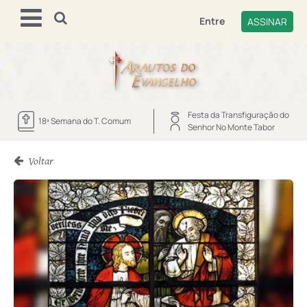
Entre
ASSINAR
Festa da Transfiguração do
18ª Semana do T. Comum
Senhor No Monte Tabor
Voltar