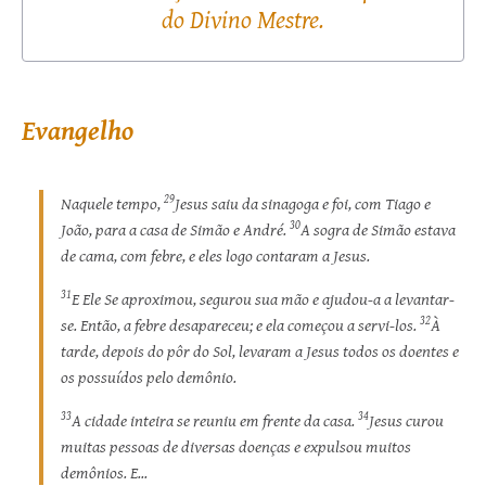
do Divino Mestre.
Evangelho
29
Naquele tempo,
Jesus saiu da sinagoga e foi, com Tiago e
30
João, para a casa de Simão e André.
A sogra de Simão estava
de cama, com febre, e eles logo contaram a Jesus.
31
E Ele Se aproximou, segurou sua mão e ajudou-a a levantar-
32
se. Então, a febre desapareceu; e ela começou a servi-los.
À
tarde, depois do pôr do Sol, levaram a Jesus todos os doentes e
os possuídos pelo demônio.
33
34
A cidade inteira se reuniu em frente da ­casa.
Jesus curou
muitas pessoas de diversas doenças e expulsou muitos
demônios. E...