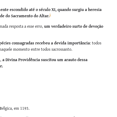
mente escondido até o século XI, quando surgiu a heresia
1
ade do Sacramento do Altar
.
smada resposta a esse erro,
um verdadeiro surto de devoção
spécies consagradas recebeu a devida importância
: todos
a naquele momento entre todos sacrossanto.
a,
a Divina Providência suscitou um arauto dessa
r.
 Bélgica, em 1193.