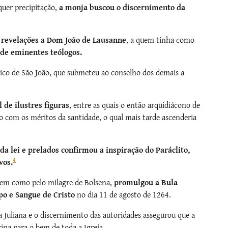
quer precipitação,
a monja buscou o discernimento da
 revelações a Dom João de Lausanne
, a quem tinha como
 de eminentes teólogos.
ico de São João, que submeteu ao conselho dos demais a
 de ilustres figuras
, entre as quais o então arquidiácono de
do com os méritos da santidade, o qual mais tarde ascenderia
da lei e prelados confirmou a inspiração do Paráclito,
4
vos.
bem como pelo milagre de Bolsena,
promulgou a Bula
rpo e Sangue de Cristo
no dia 11 de agosto de 1264.
a Juliana e o discernimento das autoridades assegurou que a
ina para o bem de toda a Igreja.