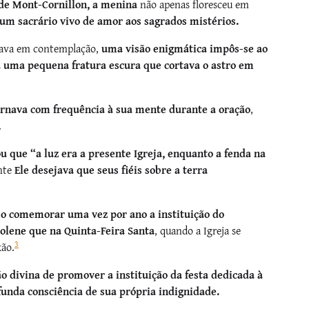
 de Mont-Cornillon, a menina
não apenas floresceu em
um sacrário vivo de amor aos sagrados mistérios.
hava em contemplação,
uma visão enigmática impôs-se ao
a uma pequena fratura escura que cortava o astro em
rnava com frequência à sua mente durante a oração
,
.
ou que “a luz era a presente Igreja, enquanto a fenda na
nte
Ele desejava que seus fiéis sobre a terra
so comemorar uma vez por ano a instituição do
olene que na Quinta-Feira Santa
, quando a Igreja se
3
xão.
o divina de promover a instituição da festa dedicada à
funda consciência de sua própria indignidade.