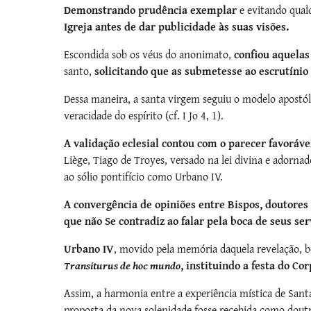
Demonstrando prudência exemplar
e evitando qual
Igreja antes de dar publicidade às suas visões.
Escondida sob os véus do anonimato,
confiou aquelas
santo,
solicitando que as submetesse ao escrutínio
Dessa maneira, a santa virgem seguiu o modelo apostól
veracidade do espírito (cf. I Jo 4, 1).
A validação eclesial contou com o parecer favorável
Liège, Tiago de Troyes, versado na lei divina e adorna
ao sólio pontifício como Urbano IV.
A convergência de opiniões entre Bispos, doutores 
que não Se contradiz ao falar pela boca de seus ser
Urbano IV
, movido pela memória daquela revelação, 
Transiturus de hoc mundo
, instituindo a festa do Co
­Assim, a harmonia entre a experiência mística de Sant
proposta da nova solenidade fosse recebida como doutr