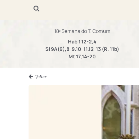
18ª Semana do T. Comum
Hab 1,12-2,4
Sl 9A(9),8-9.10-11.12-13 (R. 11b)
Mt 17,14-20
Voltar