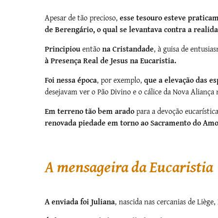
Apesar de tão precioso,
esse ­tesouro esteve pratica
de Berengário, o qual se levantava contra a realid
Principiou
então
na Cristandade
, à guisa de entusia
à Presença Real de Jesus na Eucaristia.
Foi nessa época
, por exemplo,
que a elevação das e
desejavam ver o Pão Divino e o cálice da Nova Alianç
Em terreno tão bem arado
para a devoção eucarístic
renovada piedade em torno ao Sacramento do Amo
A mensageira da Eucaristia
A enviada foi Juliana
, nascida nas cercanias de Liège,