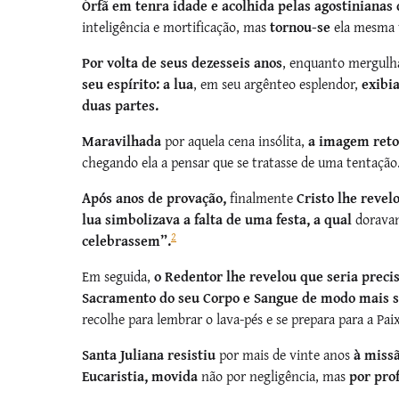
Órfã em tenra idade e acolhida pelas agostinianas
inteligência e mortificação, mas
tornou-se
ela mesma
Por volta de seus dezesseis anos
, enquanto mergul
seu espírito: a lua
, em seu argênteo esplendor,
exibi
duas partes.
Maravilhada
por aquela cena insólita,
a imagem reto
chegando ela a pensar que se tratasse de uma tentação
Após anos de provação,
finalmente
Cristo lhe revel
lua simbolizava a falta de uma festa, a qual
dorava
2
celebrassem”.
Em seguida,
o Redentor lhe revelou que seria preci
Sacramento do seu Corpo e Sangue de modo mais s
recolhe para lembrar o lava-pés e se prepara para a Pai
Santa Juliana resistiu
por mais de vinte anos
à missã
Eucaristia, movida
não por negligência, mas
por pro