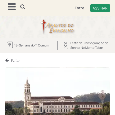
Entre
ASSINAR
Festa da Transfiguração do
18ª Semana do T. Comum
Senhor No Monte Tabor
Voltar