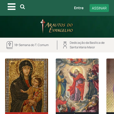
Entre
ASSINAR
Dedicação da Basílica de
18ª Semana do T. Comum
Santa Maria Maior