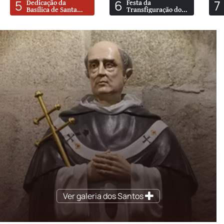
5
6
7
Dedicação da
Festa da
Basílica de Santa
Transfiguração do
Maria Maior
Senhor No Monte
Tabor
Ver galeria dos Santos