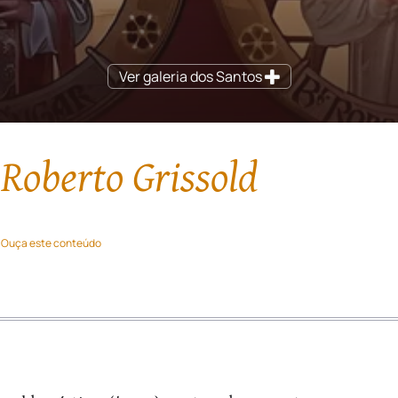
Ver galeria dos Santos
 Roberto Grissold
Ouça este conteúdo