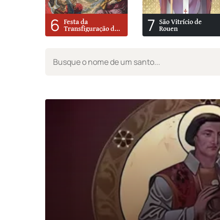
6
7
Festa da
São Vitrício de
Transfiguração do
Rouen
Senhor No Monte
Tabor