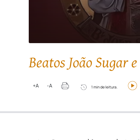
Beatos João Sugar e
+A
-A
1 min de leitura.