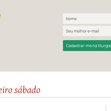
l
Cadastrar-me na liturgia 
eiro sábado