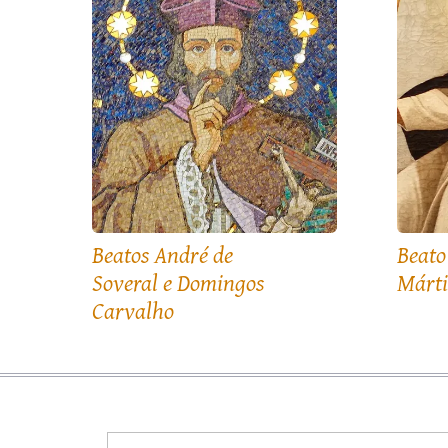
Beatos André de
Beato
Soveral e Domingos
Márti
Carvalho