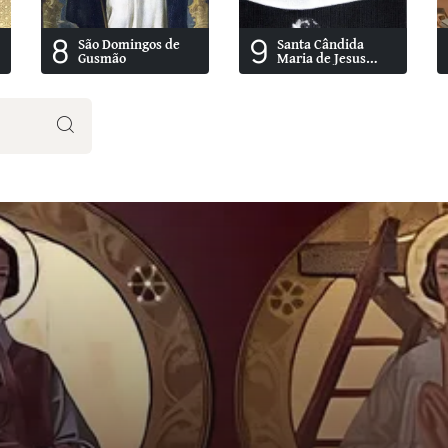
8
9
São Domingos de
Santa Cândida
Gusmão
Maria de Jesus
Cipitria