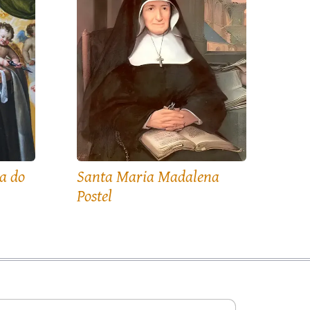
a do
Santa Maria Madalena
Postel