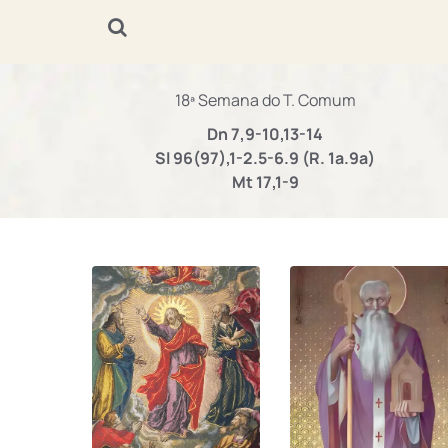
18ª Semana do T. Comum
Dn 7,9-10,13-14
Sl 96(97),1-2.5-6.9 (R. 1a.9a)
Mt 17,1-9