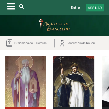
Entre
ASSINAR
18ª Semana do T. Comum
São Vitrício de Rouen