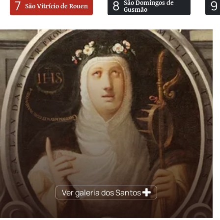
7
8
9
São Domingos de
São Vitrício de Rouen
Gusmão
Ver galeria dos Santos