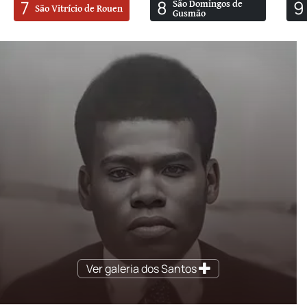
7
8
9
São Domingos de
São Vitrício de Rouen
Gusmão
Ver galeria dos Santos