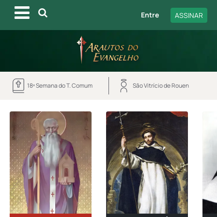
Entre
ASSINAR
18ª Semana do T. Comum
São Vitrício de Rouen