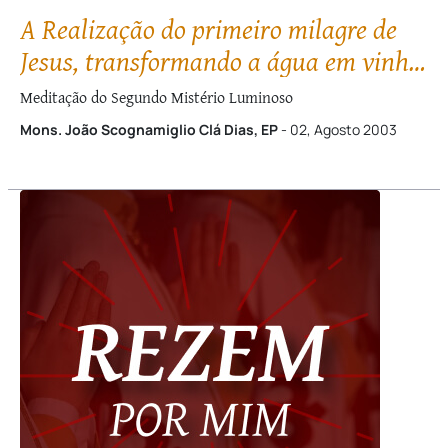
A Realização do primeiro milagre de
Jesus, transformando a água em vinho,
nas Bodas de Caná
Meditação do Segundo Mistério Luminoso
Mons. João Scognamiglio Clá Dias, EP
- 02, Agosto 2003