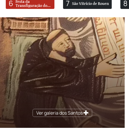
6
7
8
Festa da
São Vitrício de Rouen
Transfiguração do
Senhor No Monte
Tabor
Ver galeria dos Santos