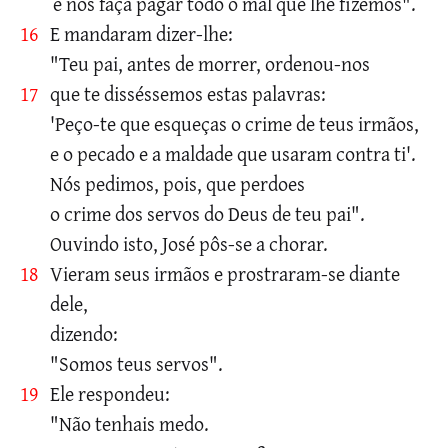
e nos faça pagar todo o mal que lhe fizemos".
16
E mandaram dizer-lhe:
"Teu pai, antes de morrer, ordenou-nos
17
que te disséssemos estas palavras:
'Peço-te que esqueças o crime de teus irmãos,
e o pecado e a maldade que usaram contra ti'.
Nós pedimos, pois, que perdoes
o crime dos servos do Deus de teu pai".
Ouvindo isto, José pôs-se a chorar.
18
Vieram seus irmãos e prostraram-se diante
dele,
dizendo:
"Somos teus servos".
19
Ele respondeu:
"Não tenhais medo.