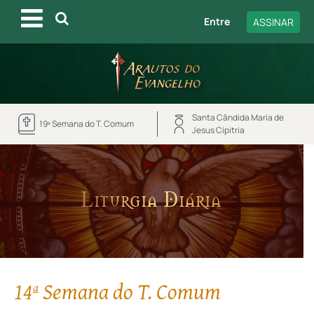
Entre
ASSINAR
Santa Cândida Maria de
19ª Semana do T. Comum
Jesus Cipitria
Liturgia Diária
14ª Semana do T. Comum