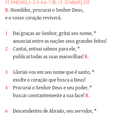
Sl 104(105),1-2.3-4.6-7 (R. cf. Sl 68[69],33)
R.
Humildes, procurai o Senhor Deus,
e o vosso coração reviverá.
1
Dai graças ao Senhor, gritai seu nome, *
anunciai entre as nações seus grandes feitos!
2
Cantai, entoai salmos para ele, *
publicai todas as suas maravilhas!
R.
3
Gloriai-vos em seu nome que é santo, *
exulte o coração que busca a Deus!
4
Procurai o Senhor Deus e seu poder, *
buscai constantemente a sua face!
R.
6
Descendentes de Abraão, seu servidor, *