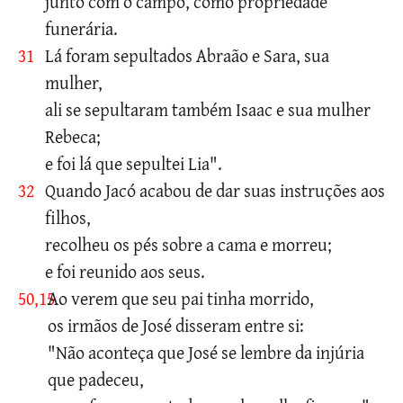
junto com o campo, como propriedade
funerária.
31
Lá foram sepultados Abraão e Sara, sua
mulher,
ali se sepultaram também Isaac e sua mulher
Rebeca;
e foi lá que sepultei Lia".
32
Quando Jacó acabou de dar suas instruções aos
filhos,
recolheu os pés sobre a cama e morreu;
e foi reunido aos seus.
50,15
Ao verem que seu pai tinha morrido,
os irmãos de José disseram entre si:
"Não aconteça que José se lembre da injúria
que padeceu,